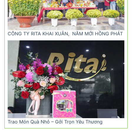
CÔNG TY RITA KHAI XUÂN, NĂM MỚI HỒNG PHÁT
Trao Món Quà Nhỏ – Gởi Trọn Yêu Thương