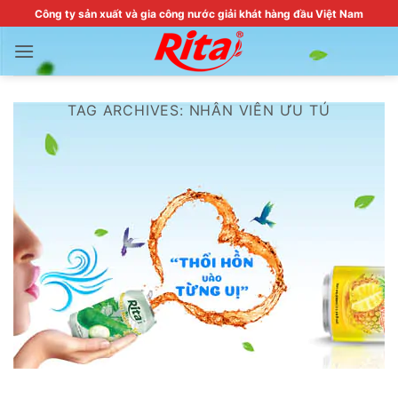
Skip
Công ty sản xuất và gia công nước giải khát hàng đầu Việt Nam
to
content
TAG ARCHIVES:
NHÂN VIÊN ƯU TÚ