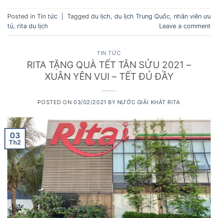
Posted in
Tin tức
|
Tagged
du lịch
,
du lịch Trung Quốc
,
nhân viên ưu
tú
,
rita du lịch
Leave a comment
TIN TỨC
RITA TẶNG QUÀ TẾT TÂN SỬU 2021 –
XUÂN YÊN VUI – TẾT ĐỦ ĐẦY
POSTED ON
03/02/2021
BY
NƯỚC GIẢI KHÁT RITA
03
Th2