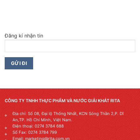
Đăng kí nhận tin
CÔNG TY TNHH THỰC PHẨM VÀ NƯỚC GIẢI KHÁT RITA
Địa chỉ: Số 08, Đại lộ Thống Nhất, KCN Sóng Thần 2,P. Dĩ
An,TP. Hồ Chí Minh, Việt Nam.
Điện thoại: 0274 3784 688
Số Fax: 0274 3784 799
Email: marketing@rita.com.vn