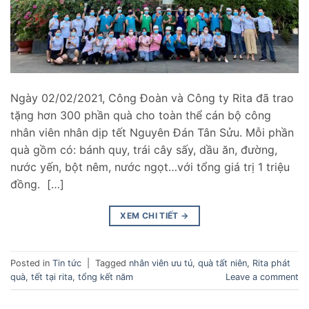
Ngày 02/02/2021, Công Đoàn và Công ty Rita đã trao
tặng hơn 300 phần quà cho toàn thể cán bộ công
nhân viên nhân dịp tết Nguyên Đán Tân Sửu. Mỗi phần
quà gồm có: bánh quy, trái cây sấy, dầu ăn, đường,
nước yến, bột nêm, nước ngọt…với tổng giá trị 1 triệu
đồng. […]
XEM CHI TIẾT
→
Posted in
Tin tức
|
Tagged
nhân viên ưu tú
,
quà tất niên
,
Rita phát
quà
,
tết tại rita
,
tổng kết năm
Leave a comment