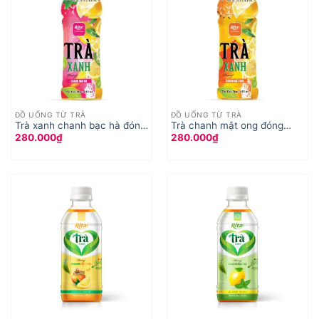
ĐỒ UỐNG TỪ TRÀ
ĐỒ UỐNG TỪ TRÀ
Trà xanh chanh bạc hà đóng
Trà chanh mật ong đóng
280.000
₫
280.000
₫
chai 450ml
chai 450ml