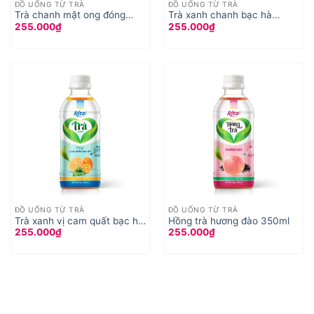
ĐỒ UỐNG TỪ TRÀ
ĐỒ UỐNG TỪ TRÀ
Trà chanh mật ong đóng
Trà xanh chanh bạc hà
255.000
₫
255.000
₫
chai
350ml
ĐỒ UỐNG TỪ TRÀ
ĐỒ UỐNG TỪ TRÀ
Trà xanh vị cam quất bạc hà
Hồng trà hương đào 350ml
255.000
₫
255.000
₫
350ml