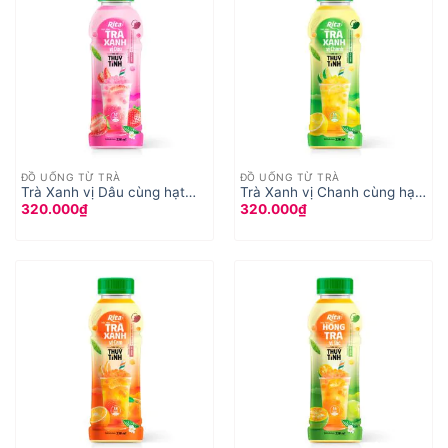
ĐỒ UỐNG TỪ TRÀ
ĐỒ UỐNG TỪ TRÀ
Trà Xanh vị Dâu cùng hạt
Trà Xanh vị Chanh cùng hạt
320.000
₫
320.000
₫
Thuỷ Tinh , hạt nổ dâu
Thuỷ Tinh , hạt nổ trái cây