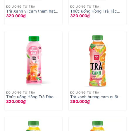
ĐỒ UỐNG TỪ TRÀ
ĐỒ UỐNG TỪ TRÀ
Trà Xanh vị cam thêm hạt
Thức uống Hồng Trà Tắc
320.000
₫
320.000
₫
Thuỷ Tinh , hạt nổ vị cam
thêm hạt Thuỷ Tinh , hạt nổ
ĐỒ UỐNG TỪ TRÀ
ĐỒ UỐNG TỪ TRÀ
Thức uống Hồng Trà Đào
Trà xanh hương cam quất
320.000
₫
280.000
₫
thêm hạt Thuỷ Tinh , hạt nổ
bạc hà đóng chai 450ml
trái cây