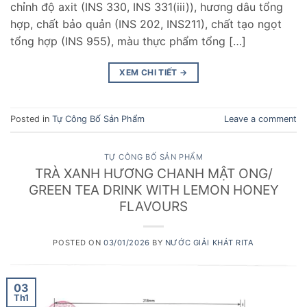
chỉnh độ axit (INS 330, INS 331(iii)), hương dâu tổng
hợp, chất bảo quản (INS 202, INS211), chất tạo ngọt
tổng hợp (INS 955), màu thực phẩm tổng […]
XEM CHI TIẾT
→
Posted in
Tự Công Bố Sản Phẩm
Leave a comment
TỰ CÔNG BỐ SẢN PHẨM
TRÀ XANH HƯƠNG CHANH MẬT ONG/
GREEN TEA DRINK WITH LEMON HONEY
FLAVOURS
POSTED ON
03/01/2026
BY
NƯỚC GIẢI KHÁT RITA
03
Th1