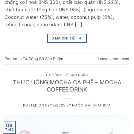
chống oxi hoá (INS 300), chất bảo quản (INS 223),
chất tạo ngọt tổng hợp (INS 955). (Ingredients:
Coconut water (75%), water, coconut pulp (5%),
refined sugar, antioxidant (INS […]
XEM CHI TIẾT
→
Posted in
Tự Công Bố Sản Phẩm
Leave a comment
TỰ CÔNG BỐ SẢN PHẨM
THỨC UỐNG MOCHA CÀ PHÊ – MOCHA
COFFEE DRINK
POSTED ON
09/12/2025
BY
NƯỚC GIẢI KHÁT RITA
09
Th12