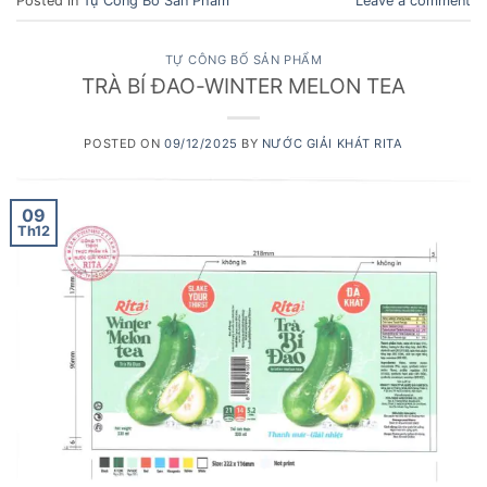
Posted in
Tự Công Bố Sản Phẩm
Leave a comment
TỰ CÔNG BỐ SẢN PHẨM
TRÀ BÍ ĐAO-WINTER MELON TEA
POSTED ON
09/12/2025
BY
NƯỚC GIẢI KHÁT RITA
09
Th12