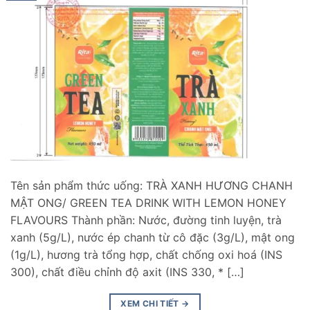
Tên sản phẩm thức uống: TRÀ XANH HƯƠNG CHANH
MẬT ONG/ GREEN TEA DRINK WITH LEMON HONEY
FLAVOURS Thành phần: Nước, đường tinh luyện, trà
xanh (5g/L), nước ép chanh từ cô đặc (3g/L), mật ong
(1g/L), hương trà tổng hợp, chất chống oxi hoá (INS
300), chất điều chỉnh độ axit (INS 330, * […]
XEM CHI TIẾT
→