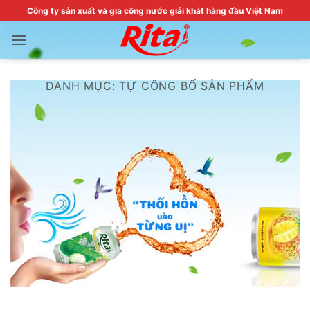
Skip
Công ty sản xuất và gia công nước giải khát hàng đầu Việt Nam
to
content
DANH MỤC:
TỰ CÔNG BỐ SẢN PHẨM