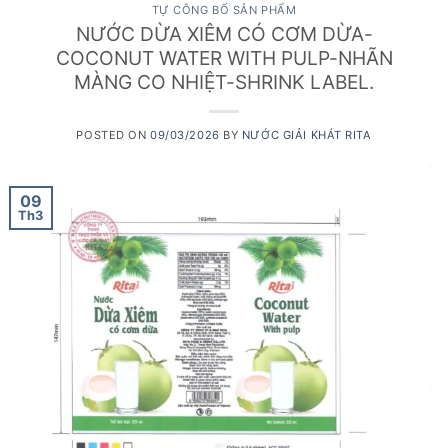
TỰ CÔNG BỐ SẢN PHẨM
NƯỚC DỪA XIÊM CÓ CƠM DỪA-
COCONUT WATER WITH PULP-NHÃN
MÀNG CO NHIỆT-SHRINK LABEL.
POSTED ON
09/03/2026
BY
NƯỚC GIẢI KHÁT RITA
09
Th3