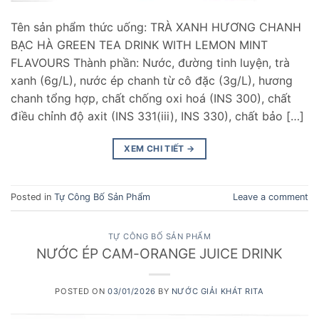
Tên sản phẩm thức uống: TRÀ XANH HƯƠNG CHANH
BẠC HÀ GREEN TEA DRINK WITH LEMON MINT
FLAVOURS Thành phần: Nước, đường tinh luyện, trà
xanh (6g/L), nước ép chanh từ cô đặc (3g/L), hương
chanh tổng hợp, chất chống oxi hoá (INS 300), chất
điều chỉnh độ axit (INS 331(iii), INS 330), chất bảo […]
XEM CHI TIẾT
→
Posted in
Tự Công Bố Sản Phẩm
Leave a comment
TỰ CÔNG BỐ SẢN PHẨM
NƯỚC ÉP CAM-ORANGE JUICE DRINK
POSTED ON
03/01/2026
BY
NƯỚC GIẢI KHÁT RITA