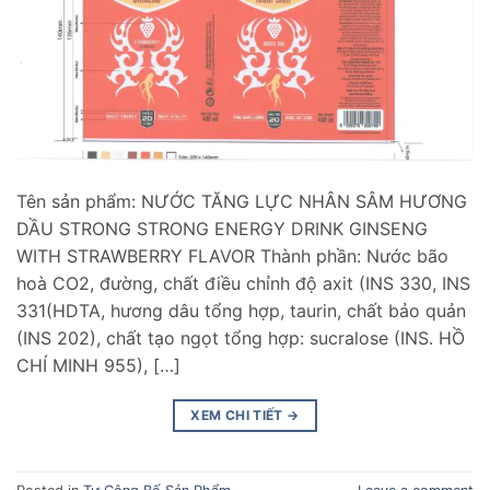
Tên sản phẩm: NƯỚC TĂNG LỰC NHÂN SÂM HƯƠNG
DẦU STRONG STRONG ENERGY DRINK GINSENG
WITH STRAWBERRY FLAVOR Thành phần: Nước bão
hoà CO2, đường, chất điều chỉnh độ axit (INS 330, INS
331(HDTA, hương dâu tổng hợp, taurin, chất bảo quản
(INS 202), chất tạo ngọt tổng hợp: sucralose (INS. HỒ
CHÍ MINH 955), […]
XEM CHI TIẾT
→