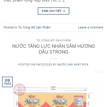
thực phẩm tổng hợp (INS 110, […]
XEM CHI TIẾT
→
Posted in
Tự Công Bố Sản Phẩm
Leave a comment
TỰ CÔNG BỐ SẢN PHẨM
NƯỚC TĂNG LỰC NHÂN SÂM HƯƠNG
DÂU STRONG
POSTED ON
09/12/2025
BY
NƯỚC GIẢI KHÁT RITA
09
Th12