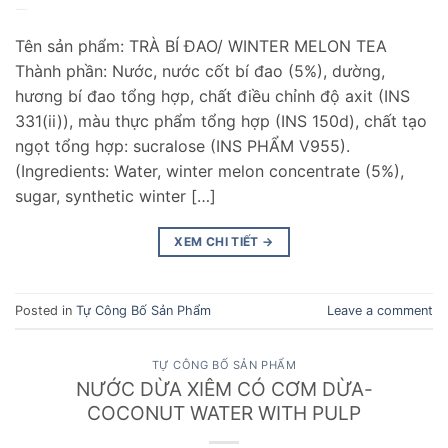
Tên sản phẩm: TRÀ BÍ ĐAO/ WINTER MELON TEA
Thành phần: Nước, nước cốt bí đao (5%), dường,
hương bí đao tổng hợp, chất điều chỉnh độ axit (INS
331(ii)), màu thực phẩm tổng hợp (INS 150d), chất tạo
ngọt tổng hợp: sucralose (INS PHẨM V955).
(Ingredients: Water, winter melon concentrate (5%),
sugar, synthetic winter […]
XEM CHI TIẾT
→
Posted in
Tự Công Bố Sản Phẩm
Leave a comment
TỰ CÔNG BỐ SẢN PHẨM
NƯỚC DỪA XIÊM CÓ CƠM DỪA-
COCONUT WATER WITH PULP