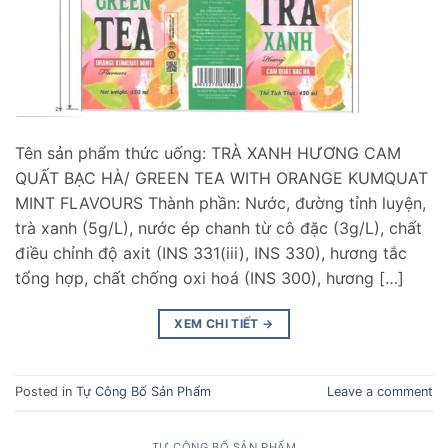
Tên sản phẩm thức uống: TRÀ XANH HƯƠNG CAM
QUẤT BẠC HÀ/ GREEN TEA WITH ORANGE KUMQUAT
MINT FLAVOURS Thành phần: Nước, đường tỉnh luyện,
trà xanh (5g/L), nước ép chanh từ cô đặc (3g/L), chất
điều chỉnh độ axit (INS 331(iii), INS 330), hương tắc
tổng hợp, chất chống oxi hoá (INS 300), hương […]
XEM CHI TIẾT
→
Posted in
Tự Công Bố Sản Phẩm
Leave a comment
TỰ CÔNG BỐ SẢN PHẨM