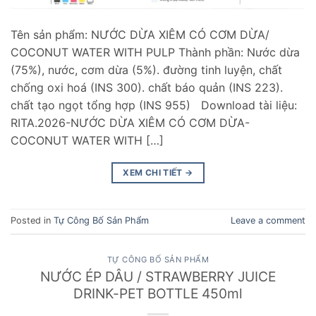
Tên sản phẩm: NƯỚC DỪA XIÊM CÓ CƠM DỪA/
COCONUT WATER WITH PULP Thành phần: Nước dừa
(75%), nước, cơm dừa (5%). đường tinh luyện, chất
chống oxi hoá (INS 300). chất báo quản (INS 223).
chất tạo ngọt tổng hợp (INS 955) Download tài liệu:
RITA.2026-NƯỚC DỪA XIÊM CÓ CƠM DỪA-
COCONUT WATER WITH […]
XEM CHI TIẾT
→
Posted in
Tự Công Bố Sản Phẩm
Leave a comment
TỰ CÔNG BỐ SẢN PHẨM
NƯỚC ÉP DÂU / STRAWBERRY JUICE
DRINK-PET BOTTLE 450ml