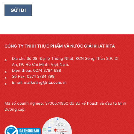
CÔNG TY TNHH THỰC PHẨM VÀ NƯỚC GIẢI KHÁT RITA
Địa chỉ: Số 08, Đại lộ Thống Nhất, KCN Sóng Thần 2,P. Dĩ
An,TP. Hồ Chí Minh, Việt Nam.
Điện thoại: 0274 3784 688
Số Fax: 0274 3784 799
Email: marketing@rita.com.vn
Mã số doanh nghiệp: 3700574950 do Sở kế hoạch và đầu tư Bình
Dương cấp.