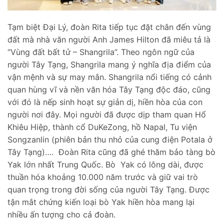
Tạm biệt Đại Lý, đoàn Rita tiếp tục đặt chân đến vùng
đất mà nhà văn người Anh James Hilton đã miêu tả là
“Vùng đất bất tử – Shangrila”. Theo ngôn ngữ của
người Tây Tạng, Shangrila mang ý nghĩa địa điểm của
vận mệnh và sự may mắn. Shangrila nổi tiếng có cảnh
quan hùng vĩ và nền văn hóa Tây Tạng độc đáo, cũng
với đó là nếp sinh hoạt sự giản dị, hiền hòa của con
người nơi đây. Mọi người đã được dịp tham quan Hổ
Khiêu Hiệp, thành cổ DuKeZong, hồ Napal, Tu viện
Songzanlin (phiên bản thu nhỏ của cung điện Potala ở
Tây Tạng)…. Đoàn Rita cũng đã ghé thăm bảo tàng bò
Yak lớn nhất Trung Quốc. Bò Yak có lông dài, được
thuần hóa khoảng 10.000 năm trước và giữ vai trò
quan trọng trong đời sống của người Tây Tạng. Được
tận mắt chứng kiến loại bò Yak hiền hòa mang lại
nhiều ấn tượng cho cả đoàn.