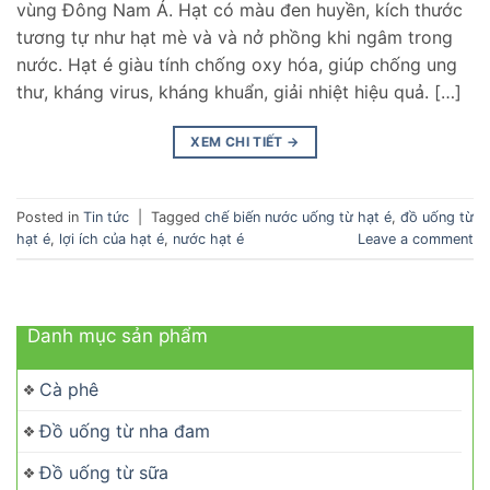
vùng Đông Nam Á. Hạt có màu đen huyền, kích thước
tương tự như hạt mè và và nở phồng khi ngâm trong
nước. Hạt é giàu tính chống oxy hóa, giúp chống ung
thư, kháng virus, kháng khuẩn, giải nhiệt hiệu quả. […]
XEM CHI TIẾT
→
Posted in
Tin tức
|
Tagged
chế biến nước uống từ hạt é
,
đồ uống từ
hạt é
,
lợi ích của hạt é
,
nước hạt é
Leave a comment
Danh mục sản phẩm
Cà phê
Đồ uống từ nha đam
Đồ uống từ sữa