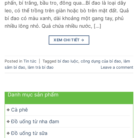
phấn, bí trắng, bầu tro, đông qua…Bí đao là loại dây
leo, có thể trồng trên giàn hoặc bò trên mặt đất. Quả
bí đao có màu xanh, dài khoảng một gang tay, phủ
nhiều lông nhỏ. Quả chứa nhiều nước, […]
XEM CHI TIẾT
→
Posted in
Tin tức
|
Tagged
bí đao luộc
,
công dụng của bí đao
,
làm
sâm bí đao
,
làm trà bí đao
Leave a comment
Danh mục sản phẩm
Cà phê
Đồ uống từ nha đam
Đồ uống từ sữa