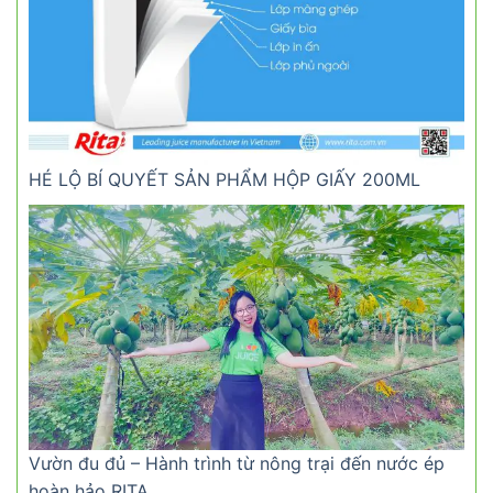
HÉ LỘ BÍ QUYẾT SẢN PHẨM HỘP GIẤY 200ML
Vườn đu đủ – Hành trình từ nông trại đến nước ép
hoàn hảo RITA