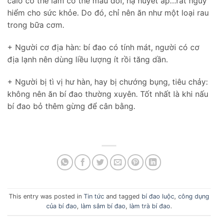
calo có thể làm cơ thể mau đói, hạ huyết áp…rất nguy
hiểm cho sức khỏe. Do đó, chỉ nên ăn như một loại rau
trong bữa cơm.
+ Người cơ địa hàn: bí đao có tính mát, người có cơ
địa lạnh nên dùng liều lượng ít rồi tăng dần.
+ Người bị tì vị hư hàn, hay bị chướng bụng, tiêu chảy:
không nên ăn bí đao thường xuyên. Tốt nhất là khi nấu
bí đao bỏ thêm gừng để cân bằng.
This entry was posted in
Tin tức
and tagged
bí đao luộc
,
công dụng
của bí đao
,
làm sâm bí đao
,
làm trà bí đao
.