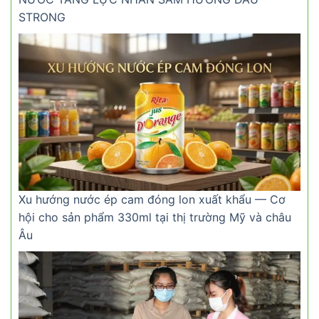
STRONG
Xu hướng nước ép cam đóng lon xuất khẩu — Cơ
hội cho sản phẩm 330ml tại thị trường Mỹ và châu
Âu