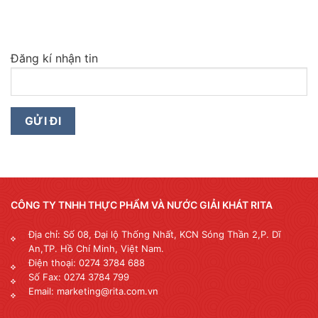
Đăng kí nhận tin
CÔNG TY TNHH THỰC PHẨM VÀ NƯỚC GIẢI KHÁT RITA
Địa chỉ: Số 08, Đại lộ Thống Nhất, KCN Sóng Thần 2,P. Dĩ
An,TP. Hồ Chí Minh, Việt Nam.
Điện thoại: 0274 3784 688
Số Fax: 0274 3784 799
Email: marketing@rita.com.vn