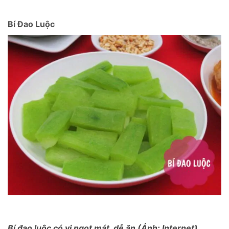
Bí Đao Luộc
Bí đao luộc có vị ngọt mát, dễ ăn (Ảnh: Internet)