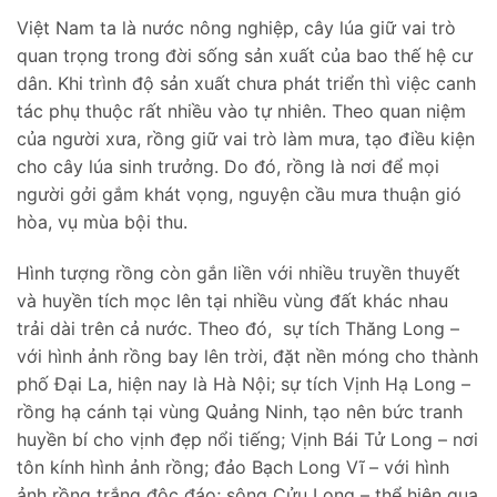
Việt Nam ta là nước nông nghiệp, cây lúa giữ vai trò
quan trọng trong đời sống sản xuất của bao thế hệ cư
dân. Khi trình độ sản xuất chưa phát triển thì việc canh
tác phụ thuộc rất nhiều vào tự nhiên. Theo quan niệm
của người xưa, rồng giữ vai trò làm mưa, tạo điều kiện
cho cây lúa sinh trưởng. Do đó, rồng là nơi để mọi
người gởi gắm khát vọng, nguyện cầu mưa thuận gió
hòa, vụ mùa bội thu.
Hình tượng rồng còn gắn liền với nhiều truyền thuyết
và huyền tích mọc lên tại nhiều vùng đất khác nhau
trải dài trên cả nước. Theo đó, sự tích Thăng Long –
với hình ảnh rồng bay lên trời, đặt nền móng cho thành
phố Đại La, hiện nay là Hà Nội; sự tích Vịnh Hạ Long –
rồng hạ cánh tại vùng Quảng Ninh, tạo nên bức tranh
huyền bí cho vịnh đẹp nổi tiếng; Vịnh Bái Tử Long – nơi
tôn kính hình ảnh rồng; đảo Bạch Long Vĩ – với hình
ảnh rồng trắng độc đáo; sông Cửu Long – thể hiện qua