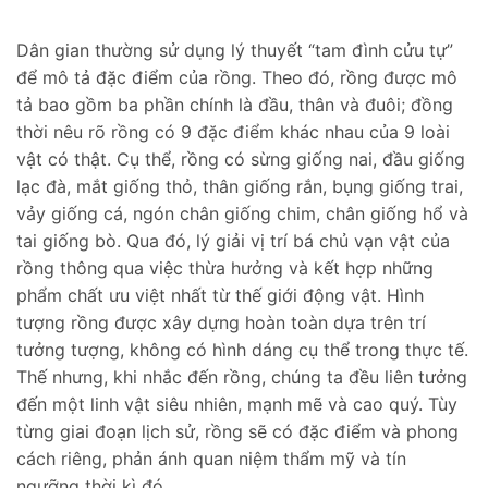
Dân gian thường sử dụng lý thuyết “tam đình cửu tự”
để mô tả đặc điểm của rồng. Theo đó, rồng được mô
tả bao gồm ba phần chính là đầu, thân và đuôi; đồng
thời nêu rõ rồng có 9 đặc điểm khác nhau của 9 loài
vật có thật. Cụ thể, rồng có sừng giống nai, đầu giống
lạc đà, mắt giống thỏ, thân giống rắn, bụng giống trai,
vảy giống cá, ngón chân giống chim, chân giống hổ và
tai giống bò. Qua đó, lý giải vị trí bá chủ vạn vật của
rồng thông qua việc thừa hưởng và kết hợp những
phẩm chất ưu việt nhất từ thế giới động vật. Hình
tượng rồng được xây dựng hoàn toàn dựa trên trí
tưởng tượng, không có hình dáng cụ thể trong thực tế.
Thế nhưng, khi nhắc đến rồng, chúng ta đều liên tưởng
đến một linh vật siêu nhiên, mạnh mẽ và cao quý. Tùy
từng giai đoạn lịch sử, rồng sẽ có đặc điểm và phong
cách riêng, phản ánh quan niệm thẩm mỹ và tín
ngưỡng thời kì đó.