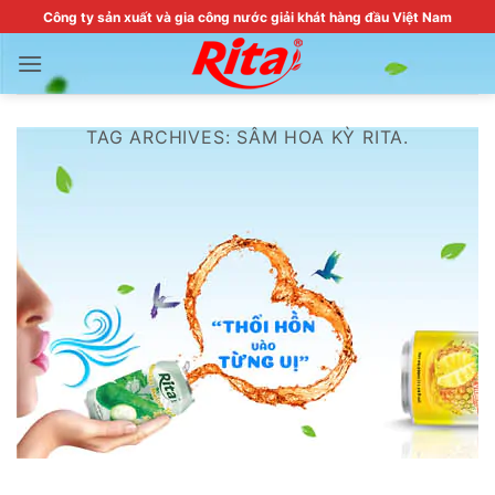
Skip
Công ty sản xuất và gia công nước giải khát hàng đầu Việt Nam
to
content
TAG ARCHIVES:
SÂM HOA KỲ RITA.