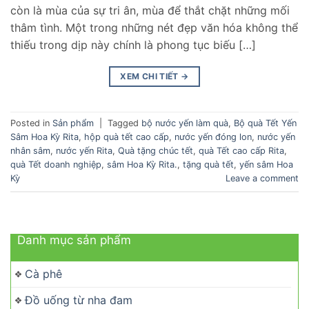
còn là mùa của sự tri ân, mùa để thắt chặt những mối
thâm tình. Một trong những nét đẹp văn hóa không thể
thiếu trong dịp này chính là phong tục biếu […]
XEM CHI TIẾT
→
Posted in
Sản phẩm
|
Tagged
bộ nước yến làm quà
,
Bộ quà Tết Yến
Sâm Hoa Kỳ Rita
,
hộp quà tết cao cấp
,
nước yến đóng lon
,
nước yến
nhân sâm
,
nước yến Rita
,
Quà tặng chúc tết
,
quà Tết cao cấp Rita
,
quà Tết doanh nghiệp
,
sâm Hoa Kỳ Rita.
,
tặng quà tết
,
yến sâm Hoa
Kỳ
Leave a comment
Danh mục sản phẩm
Cà phê
Đồ uống từ nha đam