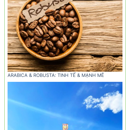
ARABICA & ROBUSTA: TINH TẾ & MẠNH MẼ