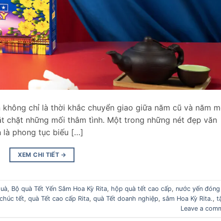
không chỉ là thời khắc chuyển giao giữa năm cũ và năm m
ắt chặt những mối thâm tình. Một trong những nét đẹp văn
 là phong tục biếu […]
XEM CHI TIẾT
→
quà
,
Bộ quà Tết Yến Sâm Hoa Kỳ Rita
,
hộp quà tết cao cấp
,
nước yến đóng
chúc tết
,
quà Tết cao cấp Rita
,
quà Tết doanh nghiệp
,
sâm Hoa Kỳ Rita.
,
t
Leave a com