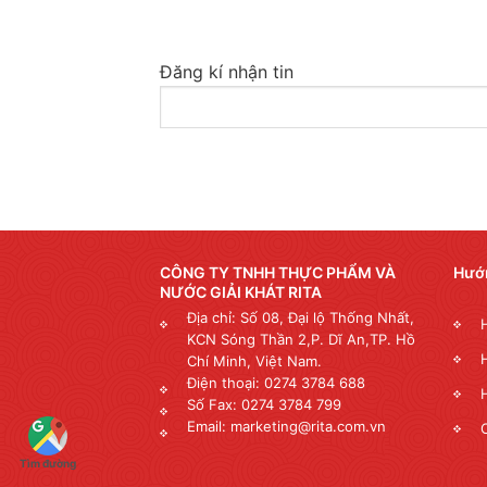
Đăng kí nhận tin
CÔNG TY TNHH THỰC PHẨM VÀ
Hướ
NƯỚC GIẢI KHÁT RITA
Địa chỉ: Số 08, Đại lộ Thống Nhất,
KCN Sóng Thần 2,P. Dĩ An,TP. Hồ
Chí Minh, Việt Nam.
Điện thoại: 0274 3784 688
Số Fax: 0274 3784 799
Email: marketing@rita.com.vn
Tìm đường