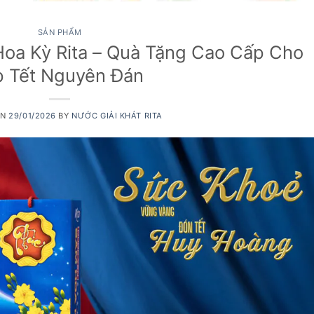
SẢN PHẨM
Hoa Kỳ Rita – Quà Tặng Cao Cấp Cho
p Tết Nguyên Đán
ON
29/01/2026
BY
NƯỚC GIẢI KHÁT RITA