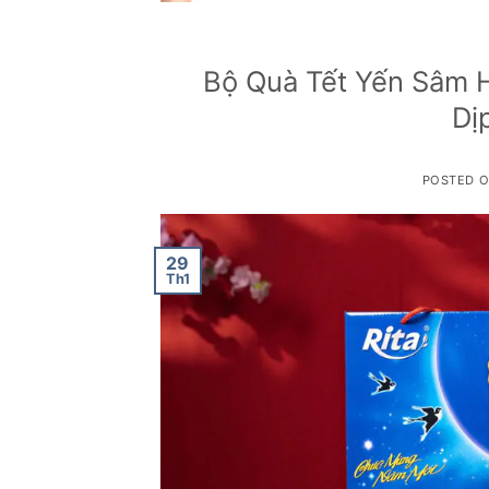
Bộ Quà Tết Yến Sâm 
Dị
POSTED 
29
Th1