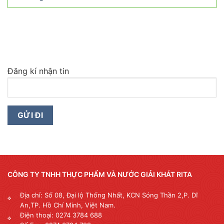
Đăng kí nhận tin
CÔNG TY TNHH THỰC PHẨM VÀ NƯỚC GIẢI KHÁT RITA
Địa chỉ: Số 08, Đại lộ Thống Nhất, KCN Sóng Thần 2,P. Dĩ
An,TP. Hồ Chí Minh, Việt Nam.
Điện thoại: 0274 3784 688