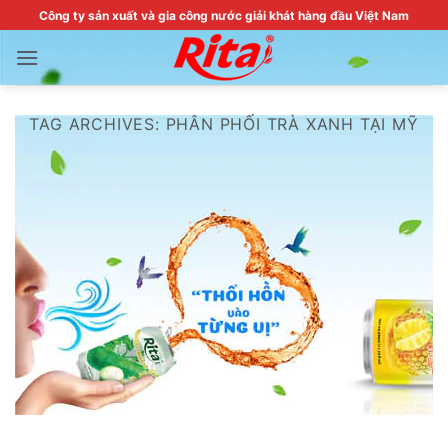
Skip
Công ty sản xuất và gia công nước giải khát hàng đầu Việt Nam
to
content
TAG ARCHIVES:
PHÂN PHỐI TRÀ XANH TẠI MỸ