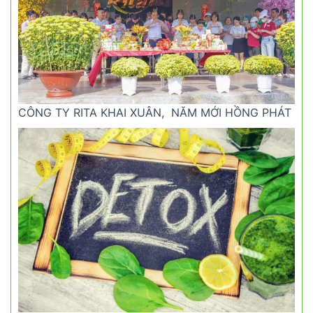
CÔNG TY RITA KHAI XUÂN, NĂM MỚI HỒNG PHÁT