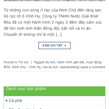
Từ những con sóng rì rào của Ninh Chử đến rặng san
hô rực rỡ ở Vĩnh Hy, Công ty TNHH Nước Giải Khát
Rita đã có một hành trình 2 ngày 2 đêm đầy cảm xúc
để tôn vinh tinh thần đồng đội, kết nối và tri ân.
Chuyến đi không chỉ là một […]
XEM CHI TIẾT
→
Posted in
Tin tức
|
Tagged
du lịch
,
hành trình gắn kết
,
hoạt động
RITA
,
Ninh Chu - Vinh Hy
,
rita du lịch
,
teambuilding
Leave a comment
Danh mục sản phẩm
Cà phê