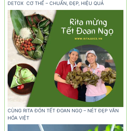
DETOX CƠ THỂ – CHUẨN, ĐẸP, HIỆU QUẢ
CÙNG RITA ĐÓN TẾT ĐOAN NGỌ – NÉT ĐẸP VĂN
HÓA VIỆT