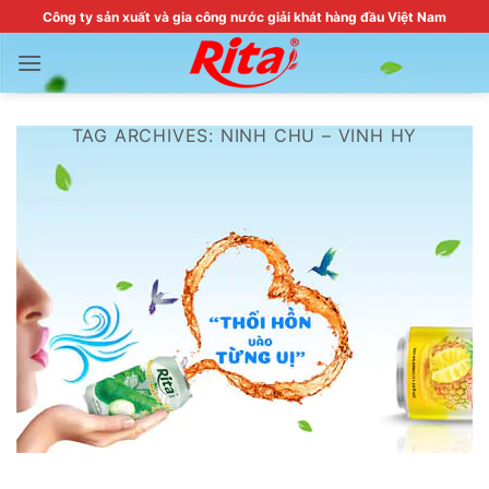
Skip
Công ty sản xuất và gia công nước giải khát hàng đầu Việt Nam
to
content
TAG ARCHIVES:
NINH CHU – VINH HY