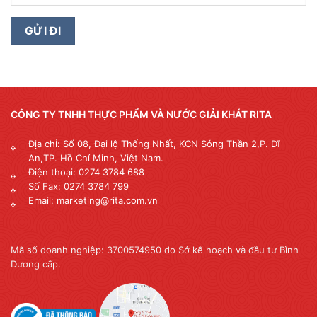
CÔNG TY TNHH THỰC PHẨM VÀ NƯỚC GIẢI KHÁT RITA
Địa chỉ: Số 08, Đại lộ Thống Nhất, KCN Sóng Thần 2,P. Dĩ
An,TP. Hồ Chí Minh, Việt Nam.
Điện thoại: 0274 3784 688
Số Fax: 0274 3784 799
Email: marketing@rita.com.vn
Mã số doanh nghiệp: 3700574950 do Sở kế hoạch và đầu tư Bình
Dương cấp.