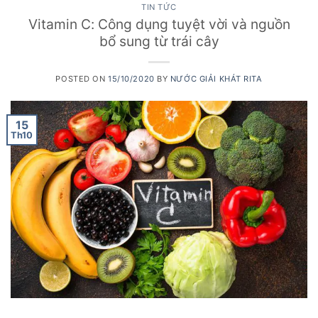
TIN TỨC
Vitamin C: Công dụng tuyệt vời và nguồn
bổ sung từ trái cây
POSTED ON
15/10/2020
BY
NƯỚC GIẢI KHÁT RITA
15
Th10