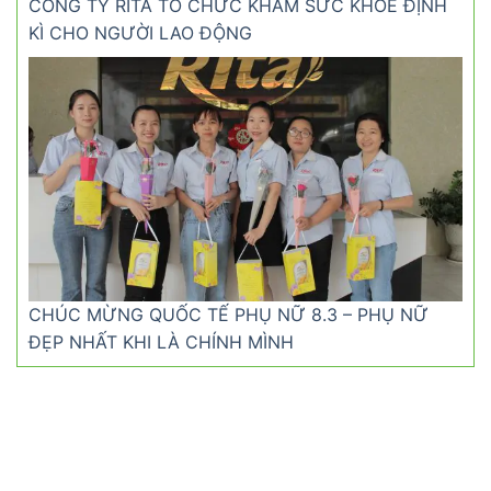
CÔNG TY RITA TỔ CHỨC KHÁM SỨC KHỎE ĐỊNH
KÌ CHO NGƯỜI LAO ĐỘNG
CHÚC MỪNG QUỐC TẾ PHỤ NỮ 8.3 – PHỤ NỮ
ĐẸP NHẤT KHI LÀ CHÍNH MÌNH