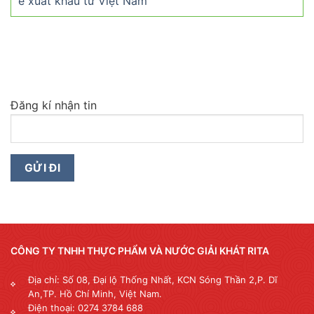
é xuất khẩu từ Việt Nam
Đăng kí nhận tin
CÔNG TY TNHH THỰC PHẨM VÀ NƯỚC GIẢI KHÁT RITA
Địa chỉ: Số 08, Đại lộ Thống Nhất, KCN Sóng Thần 2,P. Dĩ
An,TP. Hồ Chí Minh, Việt Nam.
Điện thoại: 0274 3784 688