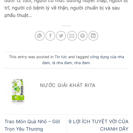
dưới 12 tuổi, người có mức đường huyết thấp, người bị
trĩ, người có bệnh lý về thận, người chuẩn bị và sau
phẩu thuật…
This entry was posted in
Tin tức
and tagged
công dụng của nha
đam
,
lá nha đam
,
nha đam
.
NƯỚC GIẢI KHÁT RITA
Trao Món Quà Nhỏ – Gởi
9 LỢI ÍCH TUYỆT VỜI CỦA
Trọn Yêu Thương
CHANH DÂY