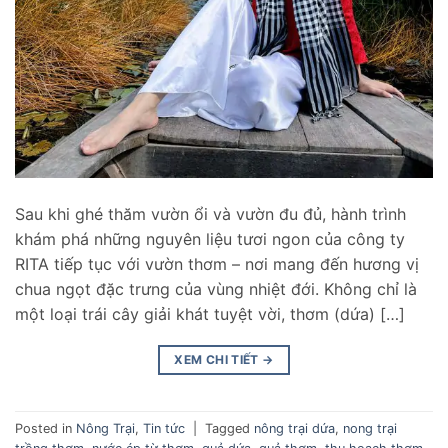
Sau khi ghé thăm vườn ổi và vườn đu đủ, hành trình
khám phá những nguyên liệu tươi ngon của công ty
RITA tiếp tục với vườn thơm – nơi mang đến hương vị
chua ngọt đặc trưng của vùng nhiệt đới. Không chỉ là
một loại trái cây giải khát tuyệt vời, thơm (dứa) […]
XEM CHI TIẾT
→
Posted in
Nông Trại
,
Tin tức
|
Tagged
nông trại dứa
,
nong trại