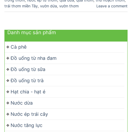
trồng thơm
,
nước ép từ thơm
,
quả dứa
,
quả thơm
,
thu hoạch thơm
,
trái thơm miền Tây
,
vườn dứa
,
vườn thơm
Leave a comment
Danh mục sản phẩm
Cà phê
Đồ uống từ nha đam
Đồ uống từ sữa
Đồ uống từ trà
Hạt chia - hạt é
Nước dừa
Nước ép trái cây
Nước tăng lực