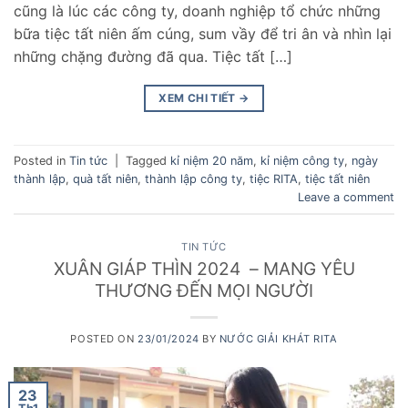
cũng là lúc các công ty, doanh nghiệp tổ chức những
bữa tiệc tất niên ấm cúng, sum vầy để tri ân và nhìn lại
những chặng đường đã qua. Tiệc tất […]
XEM CHI TIẾT
→
Posted in
Tin tức
|
Tagged
kỉ niệm 20 năm
,
kỉ niệm công ty
,
ngày
thành lập
,
quà tất niên
,
thành lập công ty
,
tiệc RITA
,
tiệc tất niên
Leave a comment
TIN TỨC
XUÂN GIÁP THÌN 2024 – MANG YÊU
THƯƠNG ĐẾN MỌI NGƯỜI
POSTED ON
23/01/2024
BY
NƯỚC GIẢI KHÁT RITA
23