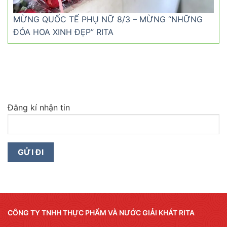
MỪNG QUỐC TẾ PHỤ NỮ 8/3 – MỪNG “NHỮNG
ĐÓA HOA XINH ĐẸP” RITA
Đăng kí nhận tin
CÔNG TY TNHH THỰC PHẨM VÀ NƯỚC GIẢI KHÁT RITA