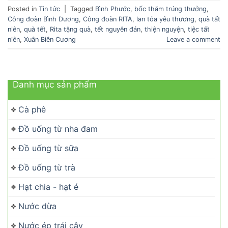
Posted in
Tin tức
|
Tagged
Bình Phước
,
bốc thăm trúng thưởng
,
Công đoàn Bình Dương
,
Công đoàn RITA
,
lan tỏa yêu thương
,
quà tất
niên
,
quà tết
,
Rita tặng quà
,
tết nguyên đán
,
thiện nguyện
,
tiệc tất
niên
,
Xuân Biên Cương
Leave a comment
Danh mục sản phẩm
Cà phê
Đồ uống từ nha đam
Đồ uống từ sữa
Đồ uống từ trà
Hạt chia - hạt é
Nước dừa
Nước ép trái cây