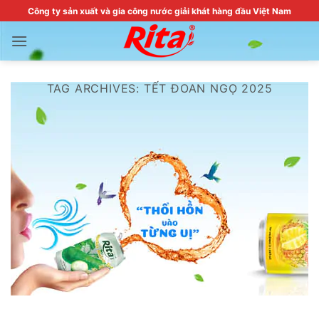
Skip
Công ty sản xuất và gia công nước giải khát hàng đầu Việt Nam
to
content
TAG ARCHIVES:
TẾT ĐOAN NGỌ 2025