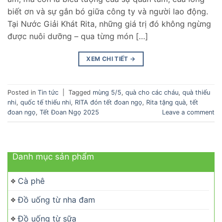
biết ơn và sự gắn bó giữa công ty và người lao động.
Tại Nước Giải Khát Rita, những giá trị đó không ngừng
được nuôi dưỡng – qua từng món […]
XEM CHI TIẾT
→
Posted in
Tin tức
|
Tagged
mùng 5/5
,
quà cho các cháu
,
quà thiếu
nhi
,
quốc tế thiếu nhi
,
RITA đón tết đoan ngọ
,
Rita tặng quà
,
tết
đoan ngọ
,
Tết Đoan Ngọ 2025
Leave a comment
Danh mục sản phẩm
Cà phê
Đồ uống từ nha đam
Đồ uống từ sữa