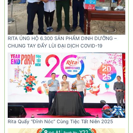
RITA ỦNG HỘ 6.300 SẢN PHẨM DINH DƯỠNG –
CHUNG TAY ĐẨY LÙI ĐẠI DỊCH COVID-19
Rita Quẩy “Đỉnh Nóc” Cùng Tiệc Tất Niên 2025