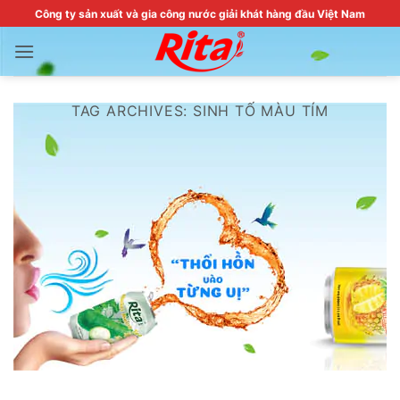
Skip
Công ty sản xuất và gia công nước giải khát hàng đầu Việt Nam
to
content
TAG ARCHIVES:
SINH TỐ MÀU TÍM