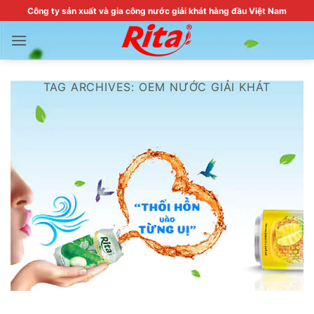
Skip
Công ty sản xuất và gia công nước giải khát hàng đầu Việt Nam
to
content
TAG ARCHIVES:
OEM NƯỚC GIẢI KHÁT