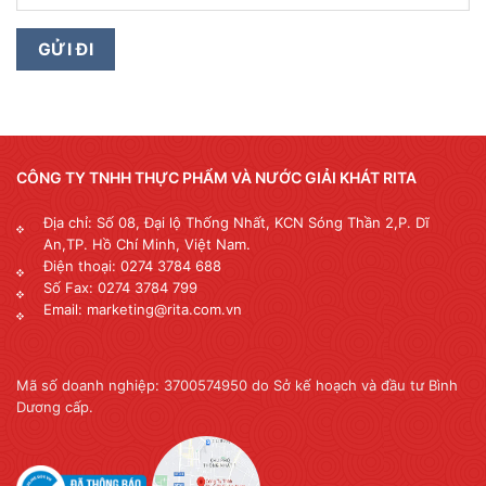
CÔNG TY TNHH THỰC PHẨM VÀ NƯỚC GIẢI KHÁT RITA
Địa chỉ: Số 08, Đại lộ Thống Nhất, KCN Sóng Thần 2,P. Dĩ
An,TP. Hồ Chí Minh, Việt Nam.
Điện thoại: 0274 3784 688
Số Fax: 0274 3784 799
Email: marketing@rita.com.vn
Mã số doanh nghiệp: 3700574950 do Sở kế hoạch và đầu tư Bình
Dương cấp.