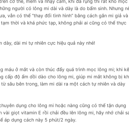
rên cơ thể, mềm và nhạy cảm, khi đã rụng thì rất khó mọc 
ững người có lông mi dài và dày là do bẩm sinh. Nhưng n
a, vẫn có thể “thay đổi tình hình” bằng cách gắn mi giả và
 tạm thời và khá phức tạp, không phải ai cũng có thể thực
dày, dài mi tự nhiên cực hiệu quả này nhé!
g máu ở mắt và còn thúc đẩy quá trình mọc lông mi; khi kế
ng cấp độ ẩm dồi dào cho lông mi, giúp mi mắt không bị kh
n từ sâu bên trong, làm mi dài ra một cách tự nhiên và dày
chuyên dụng cho lông mi hoặc nàng cũng có thể tận dụng
vài giọt vitamin E rồi chải đều lên lông mi, hãy nhớ chải s
hể áp dụng cách này 5 phút/2 ngày.