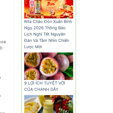
Rita Chào Đón Xuân Bính
Ngọ 2026 Thông Báo
Lịch Nghỉ Tết Nguyên
Đán Và Tầm Nhìn Chiến
xoa
Lược Mới
3-
e
9 LỢI ÍCH TUYỆT VỜI
CỦA CHANH DÂY
n