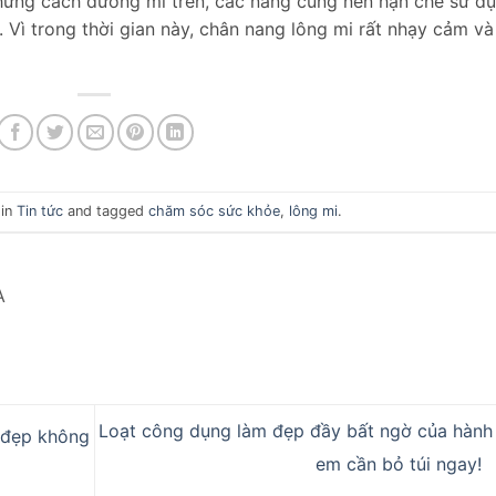
những cách dưỡng mi trên, các nàng cũng nên hạn chế sử d
 Vì trong thời gian này, chân nang lông mi rất nhạy cảm và
 in
Tin tức
and tagged
chăm sóc sức khỏe
,
lông mi
.
A
Loạt công dụng làm đẹp đầy bất ngờ của hành 
 đẹp không
em cần bỏ túi ngay!