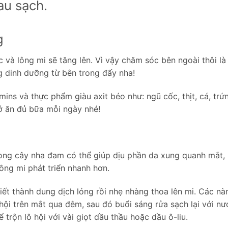
au sạch.
g
óc và lông mi sẽ tăng lên. Vì vậy chăm sóc bên ngoài thôi là
g dinh dưỡng từ bên trong đấy nha!
mins và thực phẩm giàu axit béo như: ngũ cốc, thịt, cá, trứ
ớ ăn đủ bữa mỗi ngày nhé!
rong cây nha đam có thể giúp dịu phần da xung quanh mắt,
ông mi phát triển nhanh hơn.
iết thành dung dịch lỏng rồi nhẹ nhàng thoa lên mi. Các nà
 hội trên mắt qua đêm, sau đó buổi sáng rửa sạch lại với nư
 trộn lô hội với vài giọt dầu thầu hoặc dầu ô-liu.