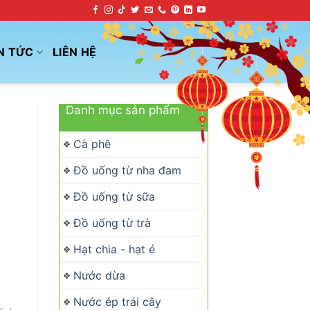
N TỨC
LIÊN HỆ
Danh mục sản phẩm
Cà phê
Đồ uống từ nha đam
Đồ uống từ sữa
Đồ uống từ trà
Hạt chia - hạt é
Nước dừa
Nước ép trái cây