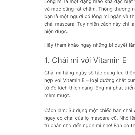
Lông mi là một dạng mao khá đặc biệt t
và mọc cũng rất chậm. Thông thường nh
bạn là một người có lông mi ngắn và thư
chải mascara. Tuy nhiên cách này chỉ là
hiện được.
Hãy tham khảo ngay những bí quyết làm 
1. Chải mi với Vitamin E
Chải mi hằng ngày sẽ tác dụng lưu thôn
hợp với Vitamin E – loại dưỡng chất cu
từ đó kích thích nang lông mi phát triể
mềm mượt.
Cách làm: Sử dụng một chiếc bàn chải 
ngay cọ chải của lọ mascara cũ. Nhỏ lên 
từ chân cho đến ngọn mi nhé! Bạn có t