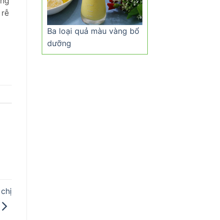
ụng
 rễ
Ba loại quả màu vàng bổ
dưỡng
chị