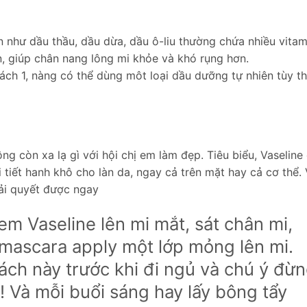
n như dầu thầu, dầu dừa, dầu ô-liu thường chứa nhiều vitam
, giúp chân nang lông mi khỏe và khó rụng hơn.
ách 1, nàng có thể dùng môt loại dầu dưỡng tự nhiên tùy th
g còn xa lạ gì với hội chị em làm đẹp. Tiêu biểu, Vaseline
i tiết hanh khô cho làn da, ngay cả trên mặt hay cả cơ thể.
iải quyết được ngay
em Vaseline lên mi mắt, sát chân mi,
 mascara apply một lớp mỏng lên mi.
ách này trước khi đi ngủ và chú ý đừ
 Và mỗi buổi sáng hay lấy bông tẩy