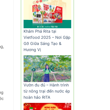
Khám Phá Rita tại
Vietfood 2025 – Nơi Gặp
Gỡ Giữa Sáng Tạo &
ng,
Hương Vị
Vườn đu đủ – Hành trình
từ nông trại đến nước ép
ng
hoàn hảo RITA
ớc