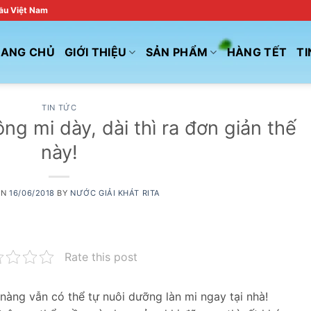
đầu Việt Nam
RANG CHỦ
GIỚI THIỆU
SẢN PHẨM
HÀNG TẾT
TI
TIN TỨC
ng mi dày, dài thì ra đơn giản thế
này!
ON
16/06/2018
BY
NƯỚC GIẢI KHÁT RITA
Rate this post
nàng vẫn có thể tự nuôi dưỡng làn mi ngay tại nhà!