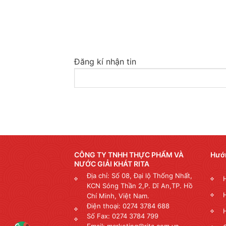
Đăng kí nhận tin
CÔNG TY TNHH THỰC PHẨM VÀ
Hướ
NƯỚC GIẢI KHÁT RITA
Địa chỉ: Số 08, Đại lộ Thống Nhất,
KCN Sóng Thần 2,P. Dĩ An,TP. Hồ
Chí Minh, Việt Nam.
Điện thoại: 0274 3784 688
Số Fax: 0274 3784 799