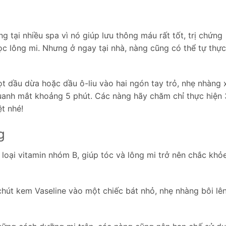
ại nhiều spa vì nó giúp lưu thông máu rất tốt, trị chứng
c lông mi. Nhưng ở ngay tại nhà, nàng cũng có thể tự thực
iọt dầu dừa hoặc dầu ô-liu vào hai ngón tay trỏ, nhẹ nhàng 
quanh mắt khoảng 5 phút. Các nàng hãy chăm chỉ thực hiện 
ệt nhé!
g
 loại vitamin nhóm B, giúp tóc và lông mi trở nên chắc khỏ
 chút kem Vaseline vào một chiếc bát nhỏ, nhẹ nhàng bôi lê