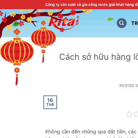
Skip
Công ty sản xuất và gia công nước giải khát hàng 
to
content
T
Cách sở hữu hàng lô
POSTED 
16
Th6
Không cần đến những spa đắt tiền, các 