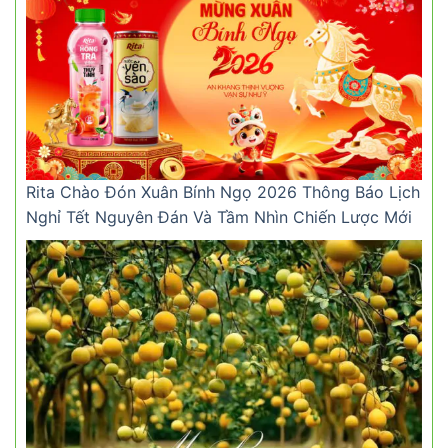
Rita Chào Đón Xuân Bính Ngọ 2026 Thông Báo Lịch
Nghỉ Tết Nguyên Đán Và Tầm Nhìn Chiến Lược Mới