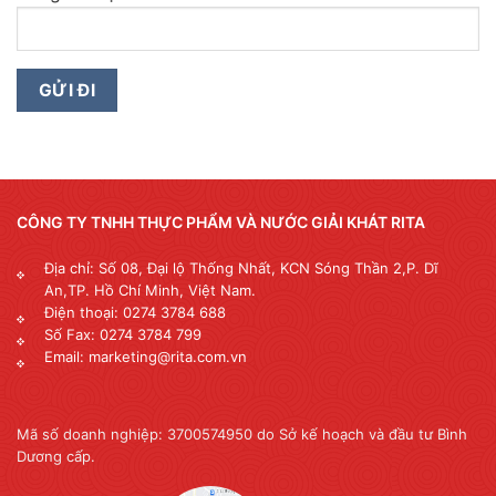
CÔNG TY TNHH THỰC PHẨM VÀ NƯỚC GIẢI KHÁT RITA
Địa chỉ: Số 08, Đại lộ Thống Nhất, KCN Sóng Thần 2,P. Dĩ
An,TP. Hồ Chí Minh, Việt Nam.
Điện thoại: 0274 3784 688
Số Fax: 0274 3784 799
Email: marketing@rita.com.vn
Mã số doanh nghiệp: 3700574950 do Sở kế hoạch và đầu tư Bình
Dương cấp.