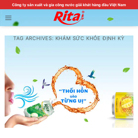
Skip
Công ty sản xuất và gia công nước giải khát hàng đầu Việt Nam
to
content
TAG ARCHIVES:
KHÁM SỨC KHỎE ĐỊNH KỲ