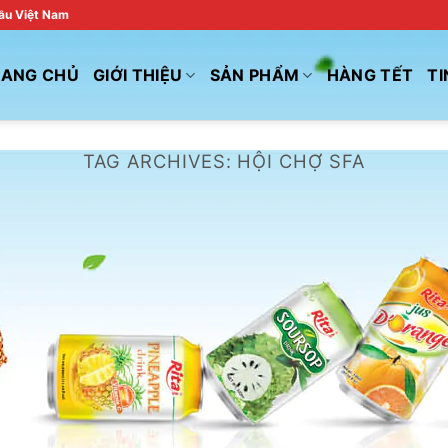
đầu Việt Nam
RANG CHỦ
GIỚI THIỆU
SẢN PHẨM
HÀNG TẾT
TI
TAG ARCHIVES:
HỘI CHỢ SFA