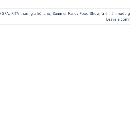
ợ SFA
,
RITA tham gia hội chợ
,
Summer Fancy Food Show
,
triển lãm nước g
Leave a com