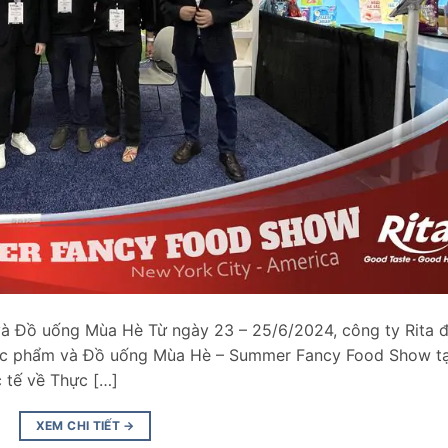
 Đồ uống Mùa Hè Từ ngày 23 – 25/6/2024, công ty Rita 
hực phẩm và Đồ uống Mùa Hè – Summer Fancy Food Show tạ
 tế về Thực […]
XEM CHI TIẾT
→