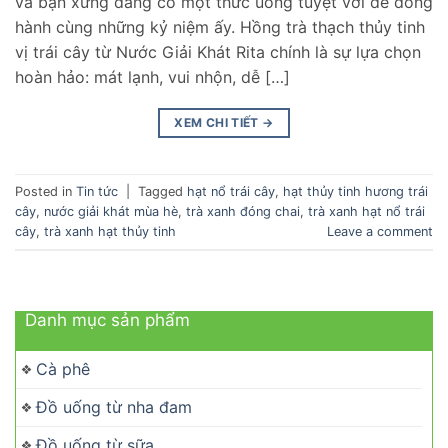
và bạn xứng đáng có một thức uống tuyệt vời để đồng
hành cùng những kỷ niệm ấy. Hồng trà thạch thủy tinh
vị trái cây từ Nước Giải Khát Rita chính là sự lựa chọn
hoàn hảo: mát lạnh, vui nhộn, dễ […]
XEM CHI TIẾT
→
Posted in
Tin tức
|
Tagged
hạt nổ trái cây
,
hạt thủy tinh hương trái
cây
,
nước giải khát mùa hè
,
trà xanh đóng chai
,
trà xanh hạt nổ trái
cây
,
trà xanh hạt thủy tinh
Leave a comment
Danh mục sản phẩm
Cà phê
Đồ uống từ nha đam
Đồ uống từ sữa