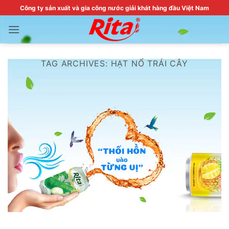
Skip
Công ty sản xuất và gia công nước giải khát hàng đầu Việt Nam
to
content
TAG ARCHIVES:
HẠT NỔ TRÁI CÂY