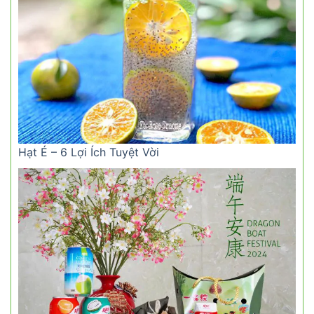
Hạt É – 6 Lợi Ích Tuyệt Vời