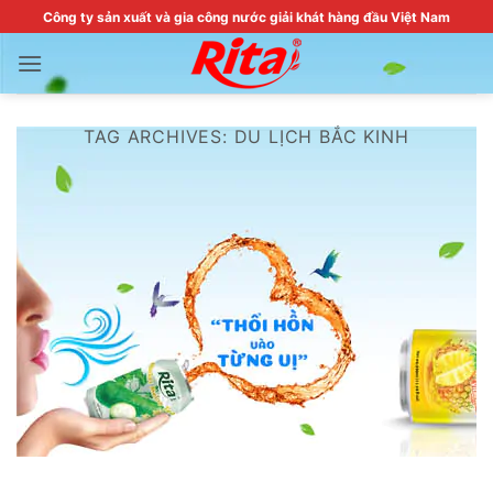
Skip
Công ty sản xuất và gia công nước giải khát hàng đầu Việt Nam
to
content
TAG ARCHIVES:
DU LỊCH BẮC KINH