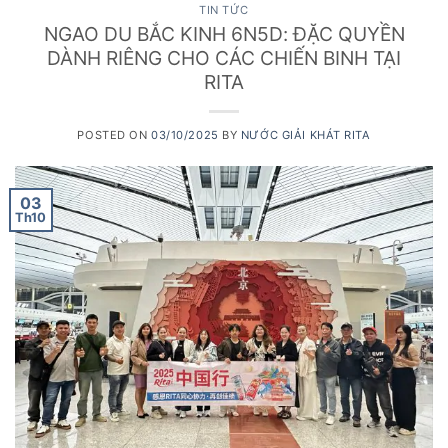
TIN TỨC
NGAO DU BẮC KINH 6N5D: ĐẶC QUYỀN
DÀNH RIÊNG CHO CÁC CHIẾN BINH TẠI
RITA
POSTED ON
03/10/2025
BY
NƯỚC GIẢI KHÁT RITA
03
Th10