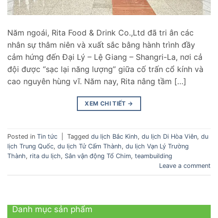
Năm ngoái, Rita Food & Drink Co.,Ltd đã tri ân các
nhân sự thâm niên và xuất sắc bằng hành trình đầy
cảm hứng đến Đại Lý – Lệ Giang – Shangri-La, nơi cả
đội được “sạc lại năng lượng” giữa cố trấn cổ kính và
cao nguyên hùng vĩ. Năm nay, Rita nâng tầm […]
XEM CHI TIẾT
→
Posted in
Tin tức
|
Tagged
du lịch Bắc Kinh
,
du lịch Di Hòa Viên
,
du
lịch Trung Quốc
,
du lịch Tử Cấm Thành
,
du lịch Vạn Lý Trường
Thành
,
rita du lịch
,
Sân vận động Tổ Chim
,
teambuilding
Leave a comment
Danh mục sản phẩm