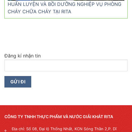
HUẤN LUYỆN VÀ BỒI DƯỠNG NGHIỆP VỤ PHÒNG
CHÁY CHỮA CHÁY TẠI RITA
Đăng kí nhận tin
CÔNG TY TNHH THỰC PHẨM VÀ NƯỚC GIẢI KHÁT RITA
Địa chỉ: Số 08, Đại lộ Thống Nhất, KCN Sóng Thần 2,P. Dĩ