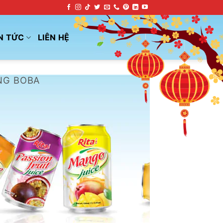
N TỨC
LIÊN HỆ
NG BOBA