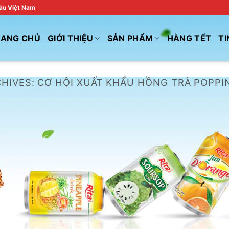
đầu Việt Nam
RANG CHỦ
GIỚI THIỆU
SẢN PHẨM
HÀNG TẾT
TI
CHIVES:
CƠ HỘI XUẤT KHẨU HỒNG TRÀ POPPI