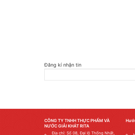
Đăng kí nhận tin
CÔNG TY TNHH THỰC PHẨM VÀ
Hướ
NƯỚC GIẢI KHÁT RITA
Địa chỉ: Số 08, Đại lộ Thống Nhất,