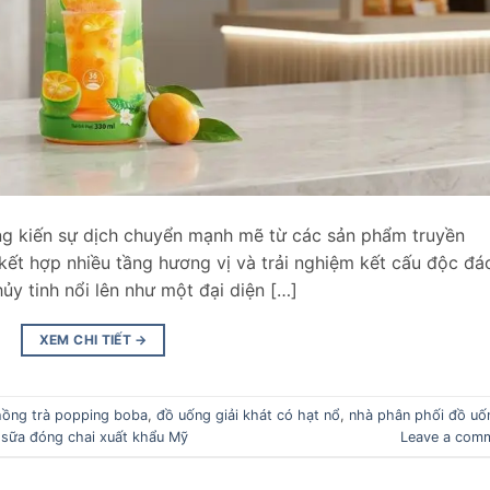
ng kiến sự dịch chuyển mạnh mẽ từ các sản phẩm truyền
ết hợp nhiều tầng hương vị và trải nghiệm kết cấu độc đá
ủy tinh nổi lên như một đại diện […]
XEM CHI TIẾT
→
hồng trà popping boba
,
đồ uống giải khát có hạt nổ
,
nhà phân phối đồ uố
 sữa đóng chai xuất khẩu Mỹ
Leave a com