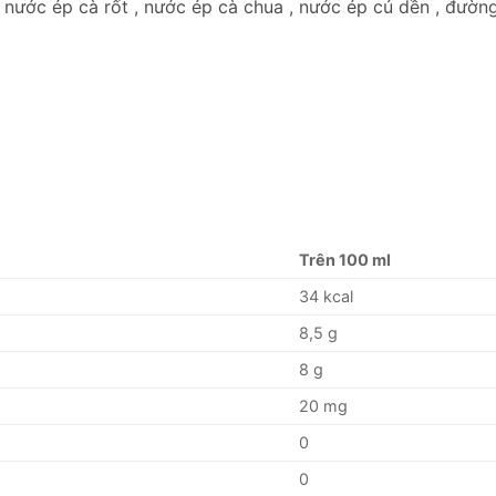
nước ép cà rốt , nước ép cà chua , nước ép củ dền , đường 
Trên 100 ml
34 kcal
8,5 g
8 g
20 mg
0
0