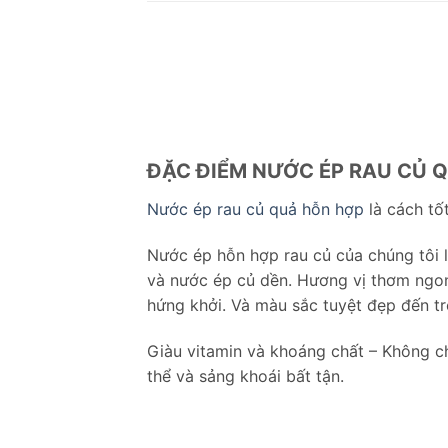
ĐẶC ĐIỂM NƯỚC ÉP RAU CỦ Q
Nước ép rau củ quả hỗn hợp
là cách tố
Nước ép hỗn hợp rau củ của chúng tôi l
và nước ép củ dền. Hương vị thơm ngon
hứng khởi. Và màu sắc tuyệt đẹp đến t
Giàu vitamin và khoáng chất – Không c
thể và sảng khoái bất tận.