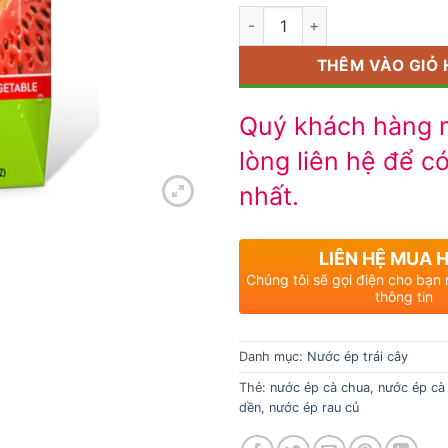
Số lượng
THÊM VÀO GIỎ
Quý khách hàng m
lòng liên hệ để có
nhất.
LIÊN HỆ MUA 
Chúng tôi sẽ gọi điện cho bạn
thông tin
Danh mục:
Nước ép trái cây
Thẻ:
nước ép cà chua
,
nước ép cà 
dền
,
nước ép rau củ