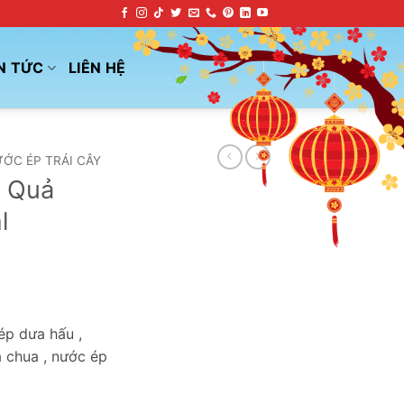
N TỨC
LIÊN HỆ
ỚC ÉP TRÁI CÂY
ủ Quả
l
ép dưa hấu ,
à chua , nước ép