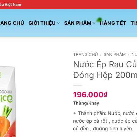
đầu Việt Nam
RANG CHỦ
GIỚI THIỆU
SẢN PHẨM
HÀNG TẾT
TI
TRANG CHỦ
/
SẢN PHẨM
/
NƯ
Nước Ép Rau C
Đóng Hộp 200m
196.000
₫
Thùng/Khay
+ Thành phần: Nước, nước 
nước ép cà rốt , nước ép c
củ dền , đường tinh luyện..