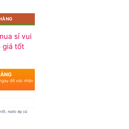
 HÀNG
ua sỉ vui
 giá tốt
HÀNG
 ngay để xác nhận
rốt
,
nước ép củ