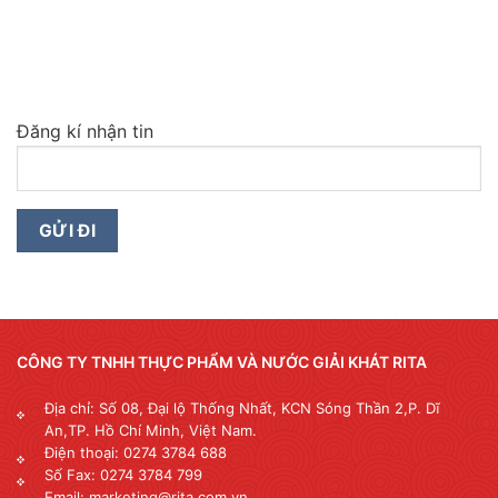
Đăng kí nhận tin
CÔNG TY TNHH THỰC PHẨM VÀ NƯỚC GIẢI KHÁT RITA
Địa chỉ: Số 08, Đại lộ Thống Nhất, KCN Sóng Thần 2,P. Dĩ
An,TP. Hồ Chí Minh, Việt Nam.
Điện thoại: 0274 3784 688
Số Fax: 0274 3784 799
Email: marketing@rita.com.vn