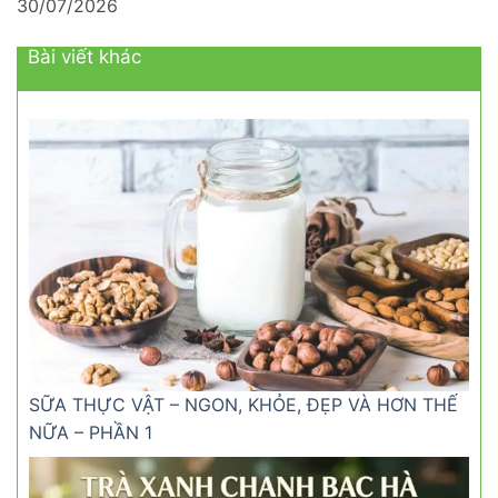
30/07/2026
Bài viết khác
SỮA THỰC VẬT – NGON, KHỎE, ĐẸP VÀ HƠN THẾ
NỮA – PHẦN 1