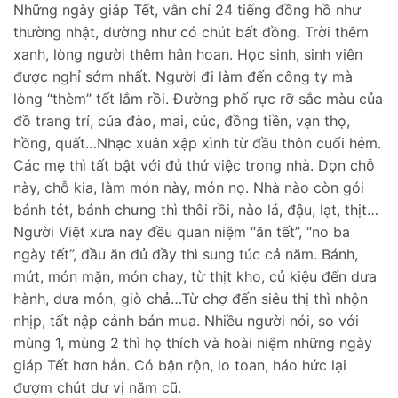
Những ngày giáp Tết, vẫn chỉ 24 tiếng đồng hồ như
thường nhật, dường như có chút bất đồng. Trời thêm
xanh, lòng người thêm hân hoan. Học sinh, sinh viên
được nghỉ sớm nhất. Người đi làm đến công ty mà
lòng “thèm” tết lắm rồi. Đường phố rực rỡ sắc màu của
đồ trang trí, của đào, mai, cúc, đồng tiền, vạn thọ,
hồng, quất…Nhạc xuân xập xình từ đầu thôn cuối hẻm.
Các mẹ thì tất bật với đủ thứ việc trong nhà. Dọn chỗ
này, chỗ kia, làm món này, món nọ. Nhà nào còn gói
bánh tét, bánh chưng thì thôi rồi, nào lá, đậu, lạt, thịt…
Người Việt xưa nay đều quan niệm “ăn tết”, “no ba
ngày tết”, đầu ăn đủ đầy thì sung túc cả năm. Bánh,
mứt, món mặn, món chay, từ thịt kho, củ kiệu đến dưa
hành, dưa món, giò chả…Từ chợ đến siêu thị thì nhộn
nhịp, tất nập cảnh bán mua. Nhiều người nói, so với
mùng 1, mùng 2 thì họ thích và hoài niệm những ngày
giáp Tết hơn hẳn. Có bận rộn, lo toan, háo hức lại
đượm chút dư vị năm cũ.