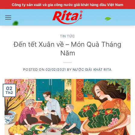
Skip
Công ty sản xuất và gia công nước giải khát hàng đầu Việt Nam
to
content
TIN TỨC
Đến tết Xuân về – Món Quà Tháng
Năm
POSTED ON
02/02/2021
BY
NƯỚC GIẢI KHÁT RITA
02
Th2