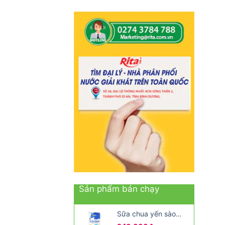
Sản phẩm bán chạy
Sữa chua yến sào
yogurt đóng lon