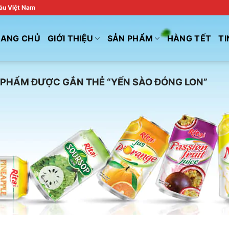
đầu Việt Nam
RANG CHỦ
GIỚI THIỆU
SẢN PHẨM
HÀNG TẾT
TI
PHẨM ĐƯỢC GẮN THẺ “YẾN SÀO ĐÓNG LON”