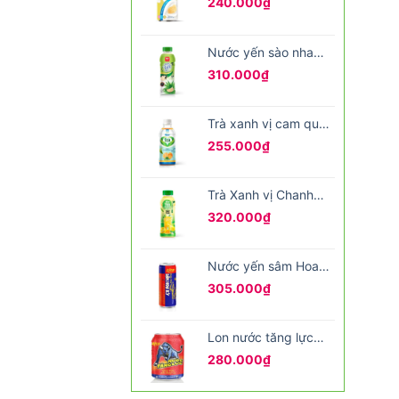
240.000
₫
200ml
Nước yến sào nha
đam hảo hạng đóng
310.000
₫
chai
Trà xanh vị cam quất
bạc hà 350ml
255.000
₫
Trà Xanh vị Chanh
cùng hạt Thuỷ Tinh ,
320.000
₫
hạt nổ trái cây
Nước yến sâm Hoa
Kỳ lon 240ml
305.000
₫
Lon nước tăng lực
RITA 250ml
280.000
₫