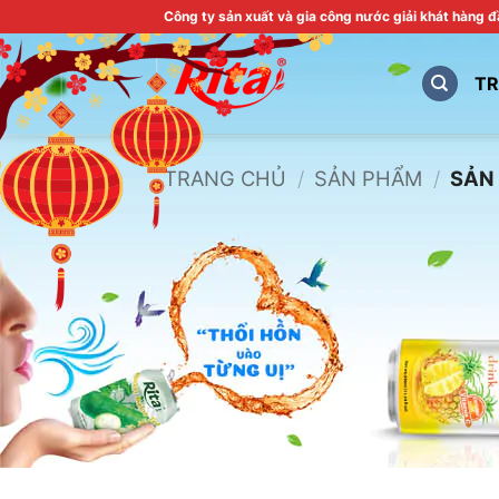
Skip
Công ty sản xuất và gia công nước giải khát hàng 
to
content
T
TRANG CHỦ
/
SẢN PHẨM
/
SẢN 