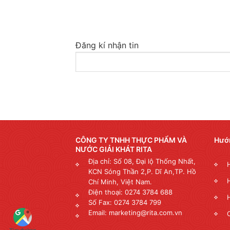
Đăng kí nhận tin
CÔNG TY TNHH THỰC PHẨM VÀ
Hướ
NƯỚC GIẢI KHÁT RITA
Địa chỉ: Số 08, Đại lộ Thống Nhất,
KCN Sóng Thần 2,P. Dĩ An,TP. Hồ
Chí Minh, Việt Nam.
Điện thoại: 0274 3784 688
Số Fax: 0274 3784 799
Email: marketing@rita.com.vn