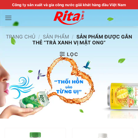
Skip
Công ty sản xuất và gia công nước giải khát hàng đầu Việt Nam
to
content
TRANG CHỦ
/
SẢN PHẨM
/
SẢN PHẨM ĐƯỢC GẮN
THẺ “TRÀ XANH VỊ MẬT ONG”
LỌC