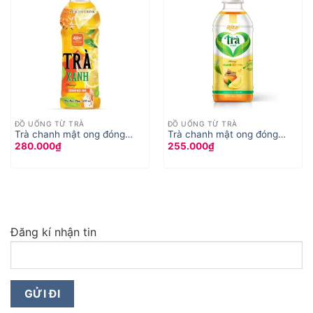
ĐỒ UỐNG TỪ TRÀ
ĐỒ UỐNG TỪ TRÀ
Trà chanh mật ong đóng
Trà chanh mật ong đóng
280.000
₫
255.000
₫
chai 450ml
chai
Đăng kí nhận tin