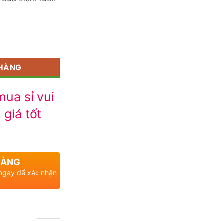
 HÀNG
ua sỉ vui
 giá tốt
HÀNG
 ngay để xác nhận