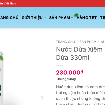
đầu Việt Nam
RANG CHỦ
GIỚI THIỆU
SẢN PHẨM
HÀNG TẾT
TI
TRANG CHỦ
/
SẢN PHẨM
/
N
Nước Dừa Xiêm
Dừa 330ml
230.000
₫
Thùng/Khay
Nước dừa xiêm có cơm dừa
trải nghiệm hoàn toàn mới
quen thuộc nhưng không th
thêm nhiều dưỡng chất hơn