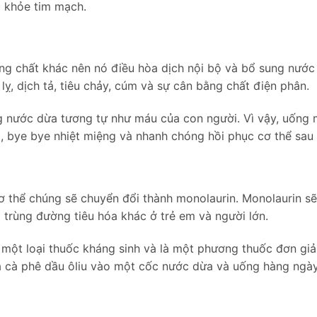
ức khỏe tim mạch.
áng chất khác nên nó điều hòa dịch nội bộ và bổ sung nướ
lỵ, dịch tả, tiêu chảy, cúm và sự cân bằng chất điện phân.
g nước dừa tương tự như máu của con người. Vì vậy, uống
, bye bye nhiệt miệng và nhanh chóng hồi phục cơ thể sau 
ơ thể chúng sẽ chuyển đổi thành monolaurin. Monolaurin sẽ
m trùng đường tiêu hóa khác ở trẻ em và người lớn.
ư một loại thuốc kháng sinh và là một phương thuốc đơn gi
 cà phê dầu ôliu vào một cốc nước dừa và uống hàng ngày (