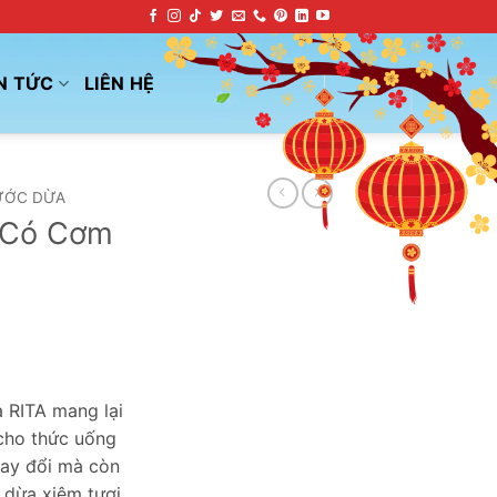
N TỨC
LIÊN HỆ
ƯỚC DỪA
 Có Cơm
 RITA mang lại
 cho thức uống
ay đổi mà còn
 dừa xiêm tươi.