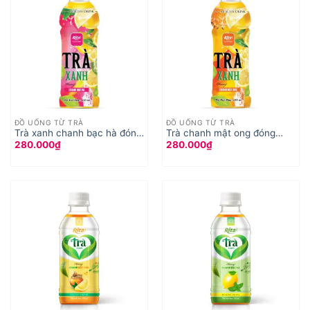
ĐỒ UỐNG TỪ TRÀ
ĐỒ UỐNG TỪ TRÀ
Trà xanh chanh bạc hà đóng
Trà chanh mật ong đóng
280.000
₫
280.000
₫
chai 450ml
chai 450ml