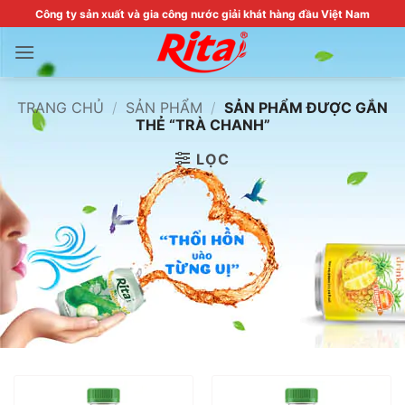
Skip
Công ty sản xuất và gia công nước giải khát hàng đầu Việt Nam
to
content
TRANG CHỦ
/
SẢN PHẨM
/
SẢN PHẨM ĐƯỢC GẮN
THẺ “TRÀ CHANH”
LỌC