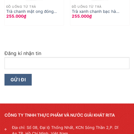
ĐỒ UỐNG TỪ TRÀ
ĐỒ UỐNG TỪ TRÀ
Trà chanh mật ong đóng
Trà xanh chanh bạc hà
255.000
₫
255.000
₫
chai
350ml
Đăng kí nhận tin
CÔNG TY TNHH THỰC PHẨM VÀ NƯỚC GIẢI KHÁT RITA
Địa chỉ: Số 08, Đại lộ Thống Nhất, KCN Sóng Thần 2,P. Dĩ
An,TP. Hồ Chí Minh, Việt Nam.