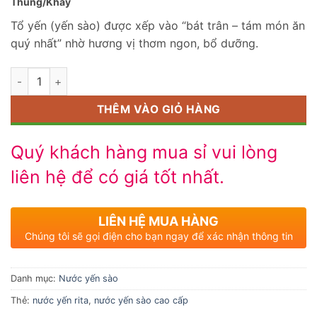
Thùng/Khay
Tổ yến (yến sào) được xếp vào “bát trân – tám món ăn
quý nhất” nhờ hương vị thơm ngon, bổ dưỡng.
Số lượng
THÊM VÀO GIỎ HÀNG
Quý khách hàng mua sỉ vui lòng
liên hệ để có giá tốt nhất.
LIÊN HỆ MUA HÀNG
Chúng tôi sẽ gọi điện cho bạn ngay để xác nhận thông tin
Danh mục:
Nước yến sào
Thẻ:
nước yến rita
,
nước yến sào cao cấp