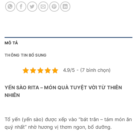
MÔ TẢ
THÔNG TIN BỔ SUNG
4.9/5 - (7 bình chọn)
YẾN SÀO RITA – MÓN QUÀ TUYỆT VỜI TỪ THIÊN
NHIÊN
Tổ yến (yến sào) được xếp vào “bát trân – tám món ăn
quý nhất” nhờ hương vị thơm ngon, bổ dưỡng.