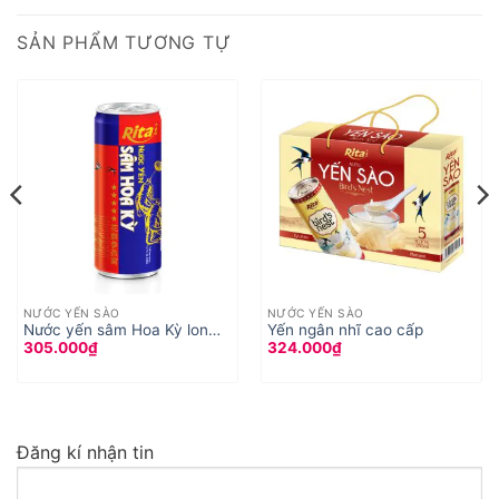
SẢN PHẨM TƯƠNG TỰ
NƯỚC YẾN SÀO
NƯỚC YẾN SÀO
Nước yến sâm Hoa Kỳ lon
Yến ngân nhĩ cao cấp
305.000
₫
324.000
₫
240ml
Đăng kí nhận tin