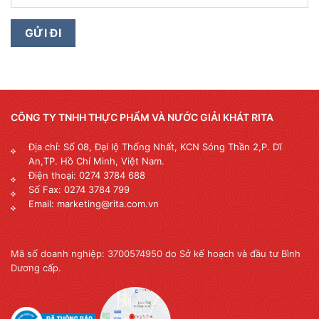
CÔNG TY TNHH THỰC PHẨM VÀ NƯỚC GIẢI KHÁT RITA
Địa chỉ: Số 08, Đại lộ Thống Nhất, KCN Sóng Thần 2,P. Dĩ
An,TP. Hồ Chí Minh, Việt Nam.
Điện thoại: 0274 3784 688
Số Fax: 0274 3784 799
Email: marketing@rita.com.vn
Mã số doanh nghiệp: 3700574950 do Sở kế hoạch và đầu tư Bình
Dương cấp.