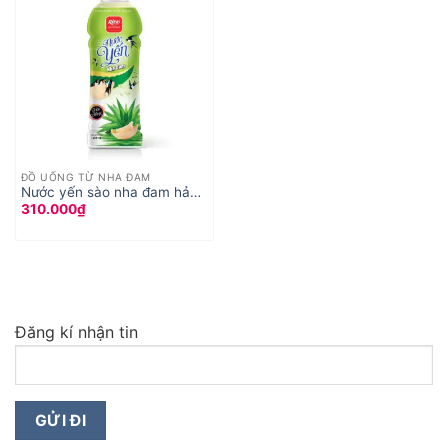
ĐỒ UỐNG TỪ NHA ĐAM
Nước yến sào nha đam hảo
310.000
₫
hạng đóng chai
Đăng kí nhận tin