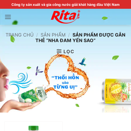
Skip
Công ty sản xuất và gia công nước giải khát hàng đầu Việt Nam
to
content
TRANG CHỦ
/
SẢN PHẨM
/
SẢN PHẨM ĐƯỢC GẮN
THẺ “NHA ĐAM YẾN SAO”
LỌC