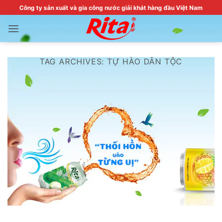
Skip
Công ty sản xuất và gia công nước giải khát hàng đầu Việt Nam
to
content
TAG ARCHIVES:
TỰ HÀO DÂN TỘC