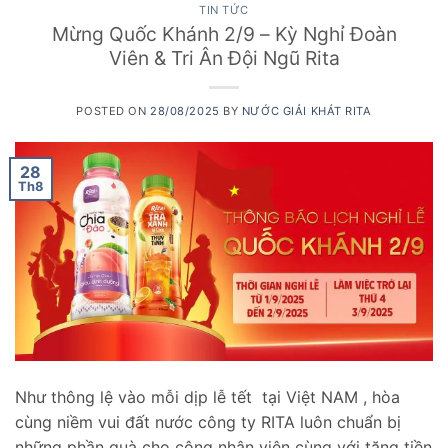
TIN TỨC
Mừng Quốc Khánh 2/9 – Kỳ Nghỉ Đoàn
Viên & Tri Ân Đội Ngũ Rita
POSTED ON
28/08/2025
BY
NƯỚC GIẢI KHÁT RITA
28
Th8
Như thông lệ vào mỗi dịp lễ tết tại Việt NAM , hòa
cùng niềm vui đất nước công ty RITA luôn chuẩn bị
những phần quà cho công nhân viên cùng với tặng tiền