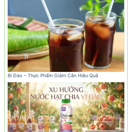
Bí Đao – Thực Phẩm Giảm Cân Hiệu Quả