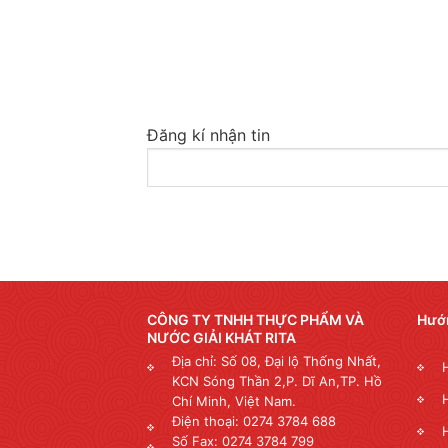
Đăng kí nhận tin
CÔNG TY TNHH THỰC PHẨM VÀ
Hướ
NƯỚC GIẢI KHÁT RITA
Địa chỉ: Số 08, Đại lộ Thống Nhất,
KCN Sóng Thần 2,P. Dĩ An,TP. Hồ
Chí Minh, Việt Nam.
Điện thoại: 0274 3784 688
Số Fax: 0274 3784 799