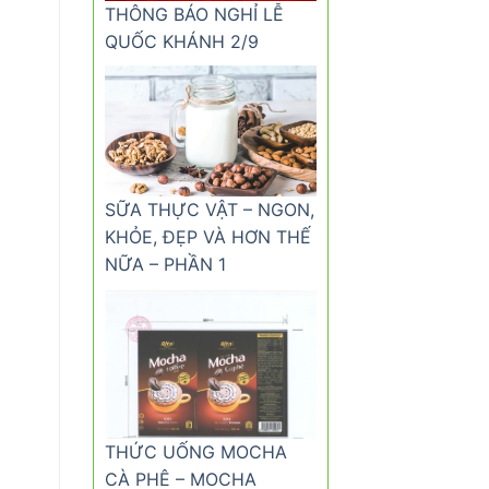
THÔNG BÁO NGHỈ LỄ
QUỐC KHÁNH 2/9
SỮA THỰC VẬT – NGON,
KHỎE, ĐẸP VÀ HƠN THẾ
NỮA – PHẦN 1
THỨC UỐNG MOCHA
CÀ PHÊ – MOCHA