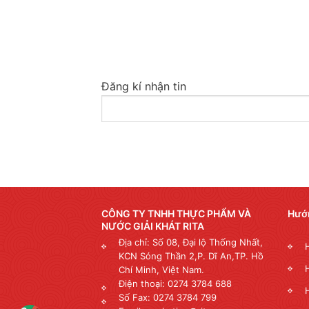
Đăng kí nhận tin
CÔNG TY TNHH THỰC PHẨM VÀ
Hướ
NƯỚC GIẢI KHÁT RITA
Địa chỉ: Số 08, Đại lộ Thống Nhất,
KCN Sóng Thần 2,P. Dĩ An,TP. Hồ
Chí Minh, Việt Nam.
Điện thoại: 0274 3784 688
Số Fax: 0274 3784 799