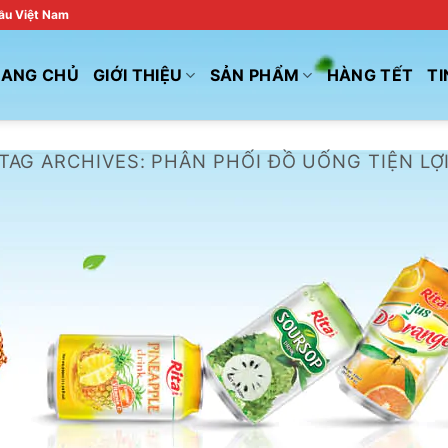
đầu Việt Nam
RANG CHỦ
GIỚI THIỆU
SẢN PHẨM
HÀNG TẾT
TI
TAG ARCHIVES:
PHÂN PHỐI ĐỒ UỐNG TIỆN LỢ