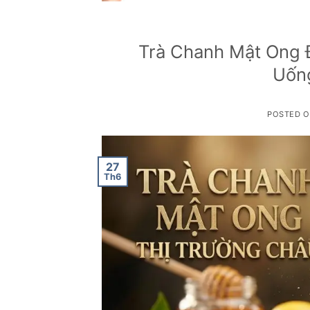
Trà Chanh Mật Ong 
Uống
POSTED 
27
Th6