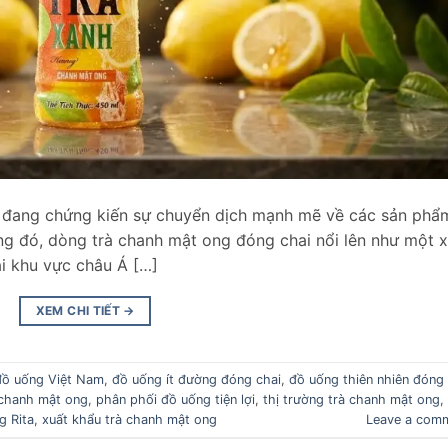
u đang chứng kiến sự chuyển dịch mạnh mẽ về các sản phẩ
Trong đó, dòng trà chanh mật ong đóng chai nổi lên như một 
ại khu vực châu Á […]
XEM CHI TIẾT
→
đồ uống Việt Nam
,
đồ uống ít đường đóng chai
,
đồ uống thiên nhiên đóng
chanh mật ong
,
phân phối đồ uống tiện lợi
,
thị trường trà chanh mật ong
,
g Rita
,
xuất khẩu trà chanh mật ong
Leave a com