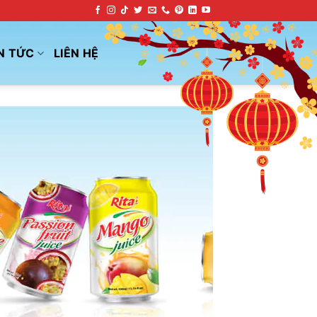
N TỨC
LIÊN HỆ
I