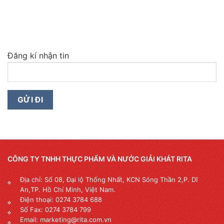
Đăng kí nhận tin
CÔNG TY TNHH THỰC PHẨM VÀ NƯỚC GIẢI KHÁT RITA
Địa chỉ: Số 08, Đại lộ Thống Nhất, KCN Sóng Thần 2,P. Dĩ
An,TP. Hồ Chí Minh, Việt Nam.
Điện thoại: 0274 3784 688
Số Fax: 0274 3784 799
Email: marketing@rita.com.vn