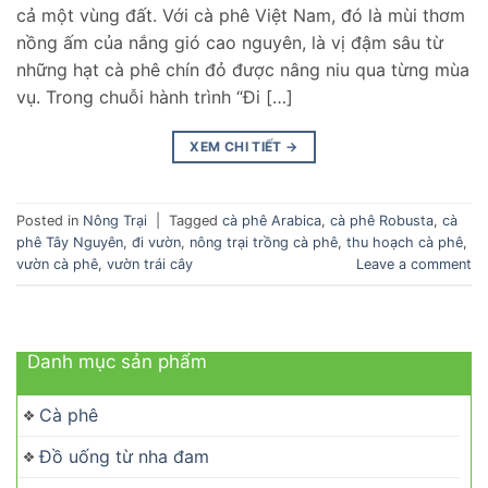
cả một vùng đất. Với cà phê Việt Nam, đó là mùi thơm
nồng ấm của nắng gió cao nguyên, là vị đậm sâu từ
những hạt cà phê chín đỏ được nâng niu qua từng mùa
vụ. Trong chuỗi hành trình “Đi […]
XEM CHI TIẾT
→
Posted in
Nông Trại
|
Tagged
cà phê Arabica
,
cà phê Robusta
,
cà
phê Tây Nguyên
,
đi vườn
,
nông trại trồng cà phê
,
thu hoạch cà phê
,
vườn cà phê
,
vườn trái cây
Leave a comment
Danh mục sản phẩm
Cà phê
Đồ uống từ nha đam