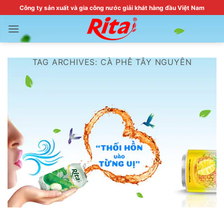
Skip
Công ty sản xuất và gia công nước giải khát hàng đầu Việt Nam
to
content
TAG ARCHIVES:
CÀ PHÊ TÂY NGUYÊN