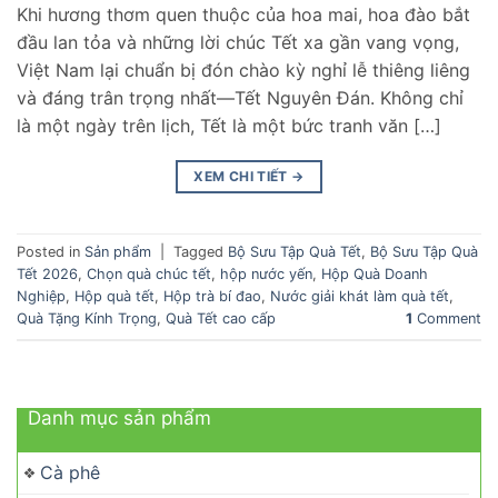
Khi hương thơm quen thuộc của hoa mai, hoa đào bắt
đầu lan tỏa và những lời chúc Tết xa gần vang vọng,
Việt Nam lại chuẩn bị đón chào kỳ nghỉ lễ thiêng liêng
và đáng trân trọng nhất—Tết Nguyên Đán. Không chỉ
là một ngày trên lịch, Tết là một bức tranh văn […]
XEM CHI TIẾT
→
Posted in
Sản phẩm
|
Tagged
Bộ Sưu Tập Quà Tết
,
Bộ Sưu Tập Quà
Tết 2026
,
Chọn quà chúc tết
,
hộp nước yến
,
Hộp Quà Doanh
Nghiệp
,
Hộp quà tết
,
Hộp trà bí đao
,
Nước giải khát làm quà tết
,
Quà Tặng Kính Trọng
,
Quà Tết cao cấp
1
Comment
Danh mục sản phẩm
Cà phê