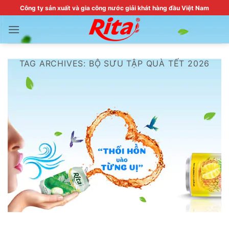
Skip
Công ty sản xuất và gia công nước giải khát hàng đầu Việt Nam
to
content
TAG ARCHIVES:
BỘ SƯU TẬP QUÀ TẾT 2026