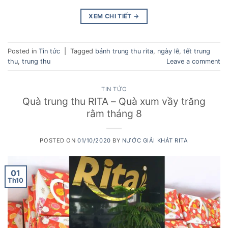
XEM CHI TIẾT
→
Posted in
Tin tức
|
Tagged
bánh trung thu rita
,
ngày lễ
,
tết trung
thu
,
trung thu
Leave a comment
TIN TỨC
Quà trung thu RITA – Quà xum vầy trăng
rằm tháng 8
POSTED ON
01/10/2020
BY
NƯỚC GIẢI KHÁT RITA
01
Th10