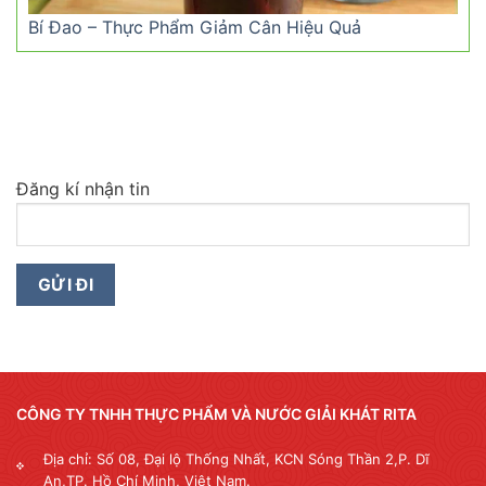
Bí Đao – Thực Phẩm Giảm Cân Hiệu Quả
Đăng kí nhận tin
CÔNG TY TNHH THỰC PHẨM VÀ NƯỚC GIẢI KHÁT RITA
Địa chỉ: Số 08, Đại lộ Thống Nhất, KCN Sóng Thần 2,P. Dĩ
An,TP. Hồ Chí Minh, Việt Nam.