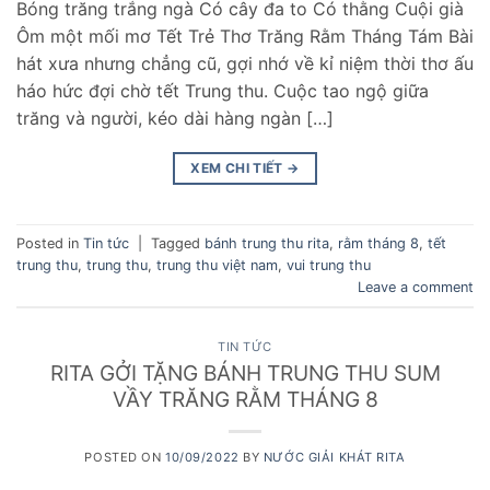
Bóng trăng trắng ngà Có cây đa to Có thằng Cuội già
Ôm một mối mơ Tết Trẻ Thơ Trăng Rằm Tháng Tám Bài
hát xưa nhưng chẳng cũ, gợi nhớ về kỉ niệm thời thơ ấu
háo hức đợi chờ tết Trung thu. Cuộc tao ngộ giữa
trăng và người, kéo dài hàng ngàn […]
XEM CHI TIẾT
→
Posted in
Tin tức
|
Tagged
bánh trung thu rita
,
rằm tháng 8
,
tết
trung thu
,
trung thu
,
trung thu việt nam
,
vui trung thu
Leave a comment
TIN TỨC
RITA GỞI TẶNG BÁNH TRUNG THU SUM
VẦY TRĂNG RẰM THÁNG 8
POSTED ON
10/09/2022
BY
NƯỚC GIẢI KHÁT RITA