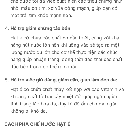
chế được tối đa việc xuất hiện các triệu chứng như
nhồi máu cơ tim, xơ vữa động mạch, giúp bạn có
một trái tim khỏe mạnh hơn.
Hỗ trợ giảm chứng táo bón:
Hạt é có chứa các chất xơ cần thiết, cùng với khả
năng hút nước lớn nên khi uống vào sẽ tạo ra một
lượng nước đủ lớn cho cơ thể thực hiện các chức
năng giúp nhuận tràng, đồng thời đào thải các chất
độc bên trong cơ thể ra ngoài.
Hỗ trợ việc giữ dáng, giảm cân, giúp làm đẹp da:
Hạt é có chứa chất nhầy kết hợp với các Vitamin và
khoáng chất từ trái cây nhiệt đới giúp ngăn ngừa
tình trạng lão hóa da, duy trì độ ẩm cho da, ngăn
không bị khô da.
CÁCH PHA CHẾ NƯỚC HẠT É: