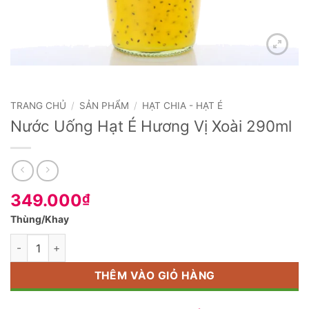
TRANG CHỦ
/
SẢN PHẨM
/
HẠT CHIA - HẠT É
Nước Uống Hạt É Hương Vị Xoài 290ml
349.000
₫
Thùng/Khay
Số lượng
THÊM VÀO GIỎ HÀNG