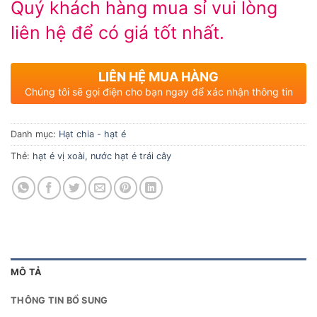
Quý khách hàng mua sỉ vui lòng
liên hệ để có giá tốt nhất.
LIÊN HỆ MUA HÀNG
Chúng tôi sẽ gọi điện cho bạn ngay để xác nhận thông tin
Danh mục:
Hạt chia - hạt é
Thẻ:
hạt é vị xoài
,
nước hạt é trái cây
MÔ TẢ
THÔNG TIN BỔ SUNG