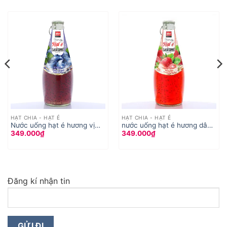
HẠT CHIA - HẠT É
HẠT CHIA - HẠT É
Nước uống hạt é hương vị
nước uống hạt é hương dâu
349.000
₫
349.000
₫
việt quất 290ml
290ml
Đăng kí nhận tin