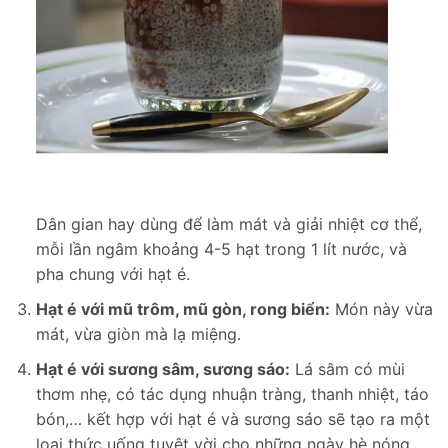
Dân gian hay dùng để làm mát và giải nhiệt cơ thể,
mỗi lần ngâm khoảng 4-5 hạt trong 1 lít nước, và
pha chung với hạt é.
Hạt é với mũ trôm, mũ gòn, rong biển:
Món này vừa
mát, vừa giòn mà lạ miệng.
Hạt é với sương sâm, sương sáo:
Lá sâm có mùi
thơm nhẹ, có tác dụng nhuận tràng, thanh nhiệt, táo
bón,… kết hợp với hạt é và sương sáo sẽ tạo ra một
loại thức uống tuyệt vời cho những ngày hè nóng