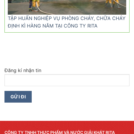
TẬP HUẤN NGHIỆP VỤ PHÒNG CHÁY, CHỮA CHÁY
ĐỊNH KÌ HÀNG NĂM TẠI CÔNG TY RITA
Đăng kí nhận tin
CÔNG TY TNHH THỰC PHẨM VÀ NƯỚC GIẢI KHÁT RITA