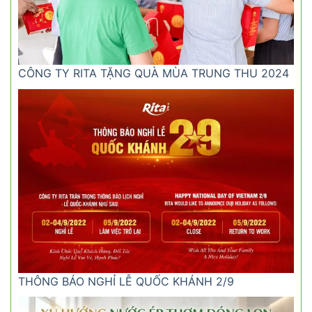
CÔNG TY RITA TẶNG QUÀ MÙA TRUNG THU 2024
THÔNG BÁO NGHỈ LỄ QUỐC KHÁNH 2/9