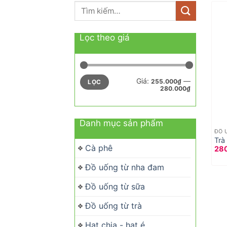
Tìm
kiếm:
Lọc theo giá
Giá
Giá
Giá:
—
255.000₫
LỌC
tối
tối
280.000₫
thiểu
đa
Danh mục sản phẩm
ĐỒ 
Trà
Cà phê
28
45
Đồ uống từ nha đam
Đồ uống từ sữa
Đồ uống từ trà
Hạt chia - hạt é