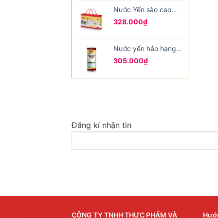
Nước Yến sào cao
cấp tem đỏ
328.000
₫
Nước yến hảo hạng
bổ dưỡng 250ml
305.000
₫
Đăng kí nhận tin
CÔNG TY TNHH THỰC PHẨM VÀ
Hướ