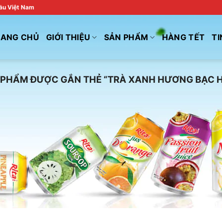
đầu Việt Nam
RANG CHỦ
GIỚI THIỆU
SẢN PHẨM
HÀNG TẾT
TI
PHẨM ĐƯỢC GẮN THẺ “TRÀ XANH HƯƠNG BẠC H