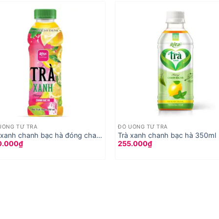
UỐNG TỪ TRÀ
ĐỒ UỐNG TỪ TRÀ
 xanh chanh bạc hà đóng chai
Trà xanh chanh bạc hà 350ml
0.000
₫
255.000
₫
0ml