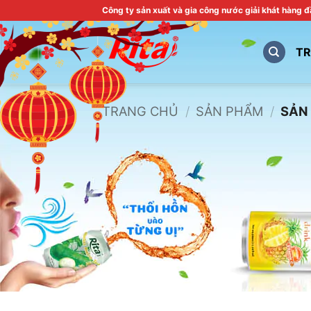
Skip
Công ty sản xuất và gia công nước giải khát hàng 
to
content
T
TRANG CHỦ
/
SẢN PHẨM
/
SẢN 