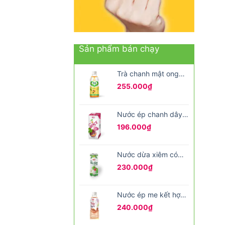
Sản phẩm bán chạy
Trà chanh mật ong
đóng chai
255.000
₫
Nước ép chanh dây
đóng hộp 200ml
196.000
₫
Nước dừa xiêm có
cơm dừa 330ml
230.000
₫
Nước ép me kết hợp
hạt é 350ml
240.000
₫