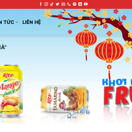
N TỨC
LIÊN HỆ
À”