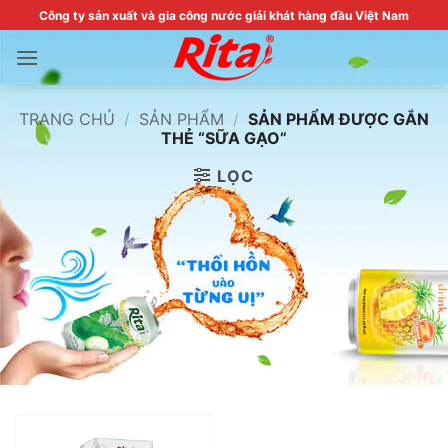
Skip
Công ty sản xuất và gia công nước giải khát hàng đầu Việt Nam
to
content
TRANG CHỦ
/
SẢN PHẨM
/
SẢN PHẨM ĐƯỢC GẮN
THẺ “SỮA GẠO”
LỌC