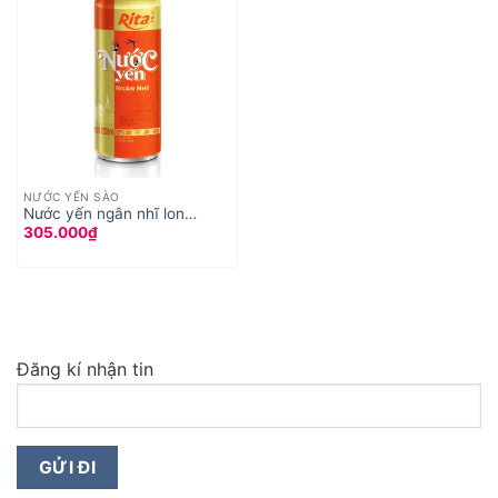
NƯỚC YẾN SÀO
Nước yến ngân nhĩ lon
305.000
₫
250ml
Đăng kí nhận tin