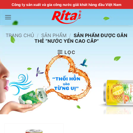
Skip
Công ty sản xuất và gia công nước giải khát hàng đầu Việt Nam
to
content
TRANG CHỦ
/
SẢN PHẨM
/
SẢN PHẨM ĐƯỢC GẮN
THẺ “NƯỚC YẾN CAO CÂP”
LỌC