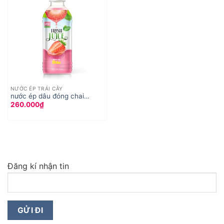
NƯỚC ÉP TRÁI CÂY
nước ép dâu đóng chai
260.000
₫
350ml
Đăng kí nhận tin