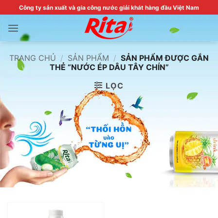
Skip
Công ty sản xuất và gia công nước giải khát hàng đầu Việt Nam
to
content
TRANG CHỦ
/
SẢN PHẨM
/
SẢN PHẨM ĐƯỢC GẮN
THẺ “NƯỚC ÉP DÂU TÂY CHÍN”
LỌC