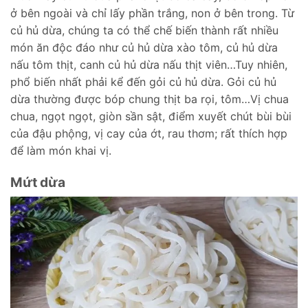
ở bên ngoài và chỉ lấy phần trắng, non ở bên trong. Từ
củ hủ dừa, chúng ta có thể chế biến thành rất nhiều
món ăn độc đáo như củ hủ dừa xào tôm, củ hủ dừa
nấu tôm thịt, canh củ hủ dừa nấu thịt viên…Tuy nhiên,
phổ biến nhất phải kể đến gỏi củ hủ dừa. Gỏi củ hủ
dừa thường được bóp chung thịt ba rọi, tôm…Vị chua
chua, ngọt ngọt, giòn sần sật, điểm xuyết chút bùi bùi
của đậu phộng, vị cay của ớt, rau thơm; rất thích hợp
để làm món khai vị.
Mứt dừa