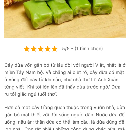
5/5 - (1 bình chọn)
Cây dừa vốn gắn bó từ lâu đời với người Việt, nhất là ở
miền Tây Nam bộ. Và chẳng ai biết rõ, cây dừa có mặt
ở vùng đất này từ khi nào, như nhà thơ Lê Anh Xuân
từng viết “Khi tôi lớn lên đã thấy dừa trước ngõ/ Dừa
ru tôi giấc ngủ tuổi thơ”.
Hơn cả một cây trồng quen thuộc trong vườn nhà, dừa
gắn bó mật thiết với đời sống người dân. Nước dừa để
uống, nấu ăn; thân dừa có thể làm cầu, lá dừa dùng để
lợp nhà…Còn rất nhiều những công dụng khác nữa, mà