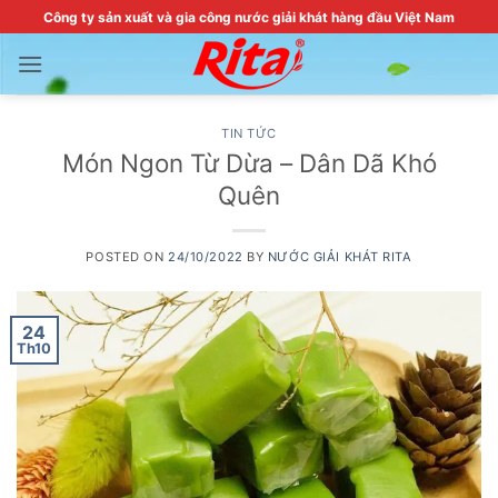
Skip
Công ty sản xuất và gia công nước giải khát hàng đầu Việt Nam
to
content
TIN TỨC
Món Ngon Từ Dừa – Dân Dã Khó
Quên
POSTED ON
24/10/2022
BY
NƯỚC GIẢI KHÁT RITA
24
Th10