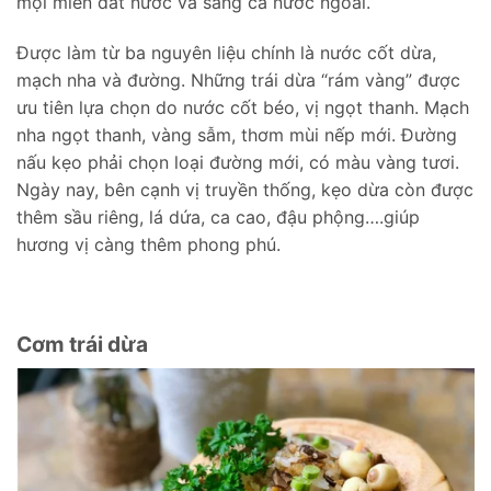
mọi miền đất nước và sang cả nước ngoài.
Được làm từ ba nguyên liệu chính là nước cốt dừa,
mạch nha và đường. Những trái dừa “rám vàng” được
ưu tiên lựa chọn do nước cốt béo, vị ngọt thanh. Mạch
nha ngọt thanh, vàng sẫm, thơm mùi nếp mới. Đường
nấu kẹo phải chọn loại đường mới, có màu vàng tươi.
Ngày nay, bên cạnh vị truyền thống, kẹo dừa còn được
thêm sầu riêng, lá dứa, ca cao, đậu phộng….giúp
hương vị càng thêm phong phú.
Cơm trái dừa