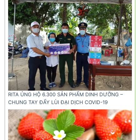
RITA ỦNG HỘ 6.300 SẢN PHẨM DINH DƯỠNG –
CHUNG TAY ĐẨY LÙI ĐẠI DỊCH COVID-19