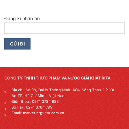
Đăng kí nhận tin
CÔNG TY TNHH THỰC PHẨM VÀ NƯỚC GIẢI KHÁT RITA
Địa chỉ: Số 08, Đại lộ Thống Nhất, KCN Sóng Thần 2,P. Dĩ
An,TP. Hồ Chí Minh, Việt Nam.
Điện thoại: 0274 3784 688
Số Fax: 0274 3784 799
Email: marketing@rita.com.vn