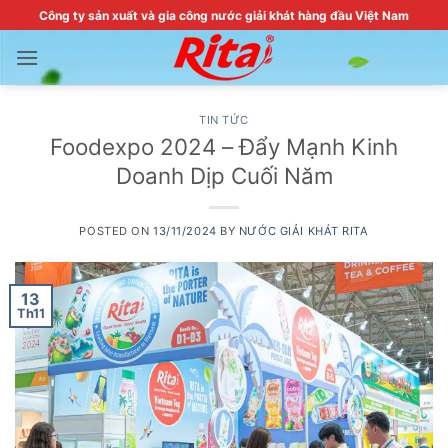
Skip
Công ty sản xuất và gia công nước giải khát hàng đầu Việt Nam
to
content
TIN TỨC
Foodexpo 2024 – Đẩy Mạnh Kinh
Doanh Dịp Cuối Năm
POSTED ON
13/11/2024
BY
NƯỚC GIẢI KHÁT RITA
13
Th11