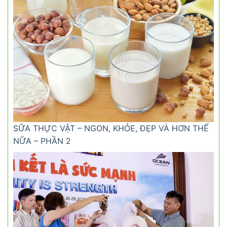
SỮA THỰC VẬT – NGON, KHỎE, ĐẸP VÀ HƠN THẾ
NỮA – PHẦN 2