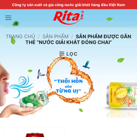
Skip
Công ty sản xuất và gia công nước giải khát hàng đầu Việt Nam
to
content
TRANG CHỦ
/
SẢN PHẨM
/
SẢN PHẨM ĐƯỢC GẮN
THẺ “NƯỚC GIẢI KHÁT ĐÓNG CHAI”
LỌC