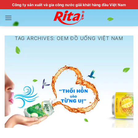
Skip
Công ty sản xuất và gia công nước giải khát hàng đầu Việt Nam
to
content
TAG ARCHIVES:
OEM ĐỒ UỐNG VIỆT NAM