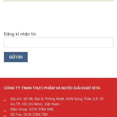
Đăng kí nhận tin
CÔNG TY TNHH THỰC PHẨM VÀ NƯỚC GIẢI KHÁT RITA
Địa chỉ: Số 08, Đại lộ Thống Nhất, KCN Sóng Thần 2,P. Dĩ
An,TP. Hồ Chí Minh, Việt Nam.
Điện thoại: 0274 3784 688
Số Fax: 0274 3784 799