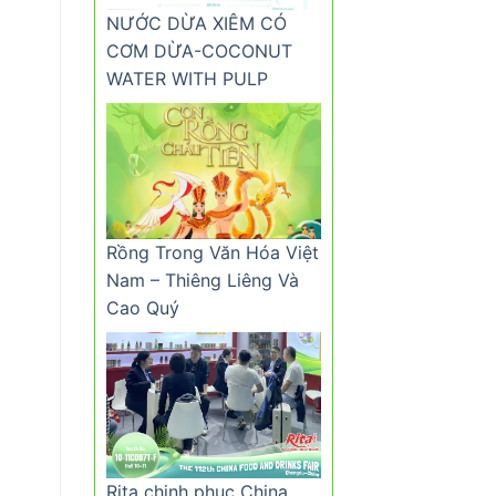
NƯỚC DỪA XIÊM CÓ
CƠM DỪA-COCONUT
WATER WITH PULP
Rồng Trong Văn Hóa Việt
Nam – Thiêng Liêng Và
Cao Quý
Rita chinh phục China